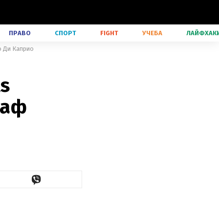
ПРАВО
СПОРТ
FIGHT
УЧЕБА
ЛАЙФХАК
о Ди Каприо
s
раф