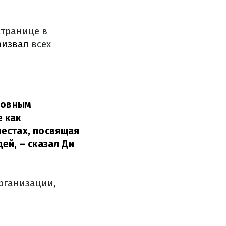
странице в
ризвал
всех
сновным
 как
местах, посвящая
дей,
– сказал Ди
рганизации,