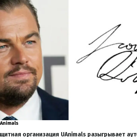
Animals
ащитная организация UAnimals разыгрывает ау