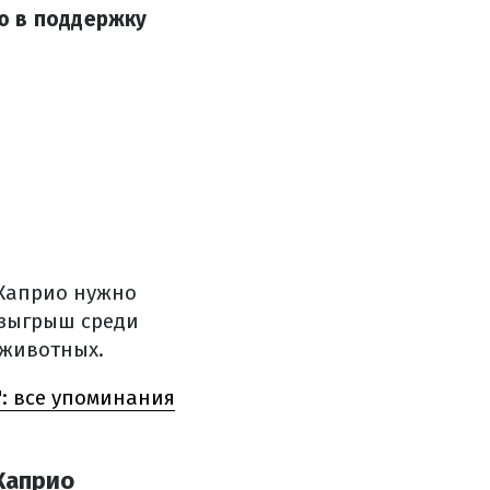
ю в поддержку
Каприо нужно
озыгрыш среди
 животных.
: все упоминания
Каприо