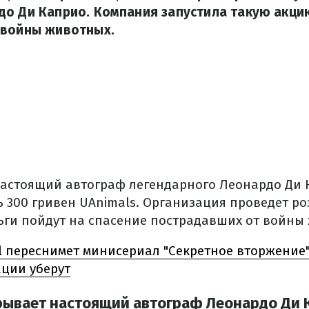
до Ди Каприо. Компания запустила такую акци
 войны животных.
астоящий автограф легендарного Леонардо Ди 
ь 300 гривен UAnimals. Организация проведет р
ньги пойдут на спасение пострадавших от войны
l переснимет минисериал "Секретное вторжение"
ации уберут
рывает настоящий автограф Леонардо Ди 