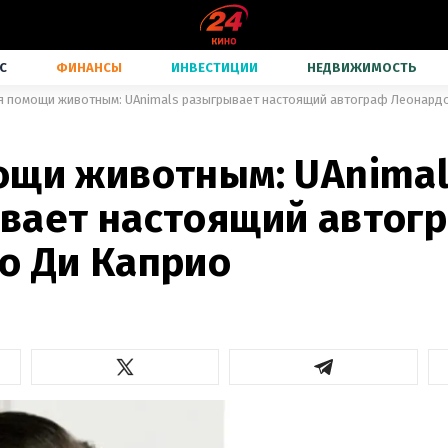
С
ФИНАНСЫ
ИНВЕСТИЦИИ
НЕДВИЖИМОСТЬ
я помощи животным: UAnimals разыгрывает настоящий автограф Леонард
ощи животным: UAnimal
вает настоящий автог
о Ди Каприо