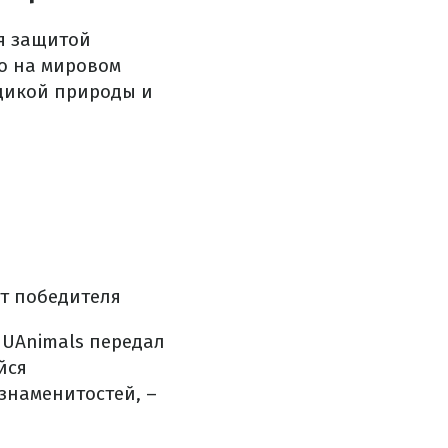
ся защитой
ео на мировом
дикой природы и
т победителя
 UAnimals передал
йся
наменитостей, –