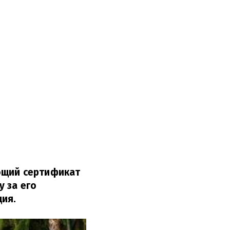
ющий сертификат
 за его
ия.