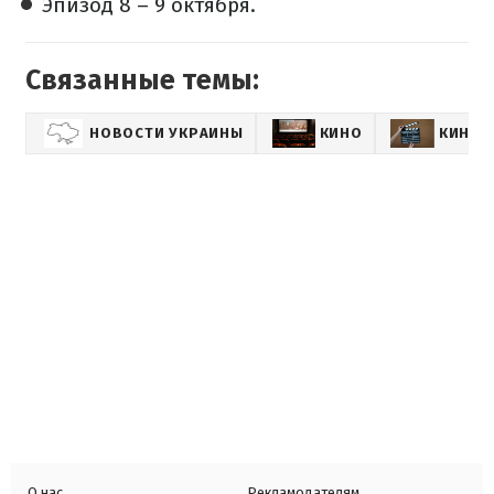
Эпизод 8 – 9 октября.
Связанные темы:
НОВОСТИ УКРАИНЫ
КИНО
КИНОН
О нас
Рекламодателям