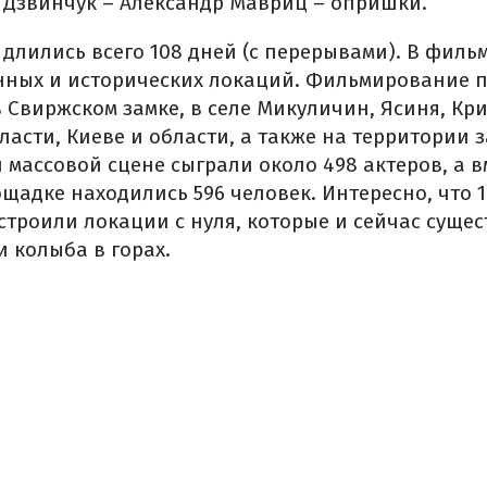
 Дзвинчук – Александр Мавриц – опришки.
 длились всего 108 дней (с перерывами). В фил
енных и исторических локаций. Фильмирование 
 Свиржском замке, в селе Микуличин, Ясиня, Кр
ласти, Киеве и области, а также на территории 
 массовой сцене сыграли около 498 актеров, а в
щадке находились 596 человек. Интересно, что 1
троили локации с нуля, которые и сейчас сущест
 колыба в горах.