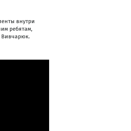
ленты внутри
шим ребятам,
й Вивчарюк.