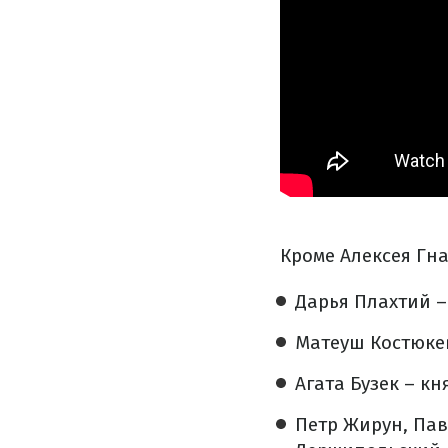
Кроме Алексея Гна
Дарья Плахтий –
Матеуш Костюке
Агата Бузек – к
Петр Жирун, Пав