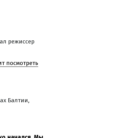
зал режиссер
ит посмотреть
ах Балтии,
ко начался. Мы