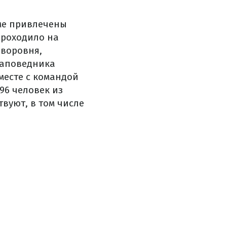
ьме привлечены
проходило на
иворовня,
заповедника
месте с командой
96 человек из
вуют, в том числе