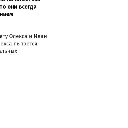
то они всегда
анием
ету Олекса и Иван
лекса пытается
иальных