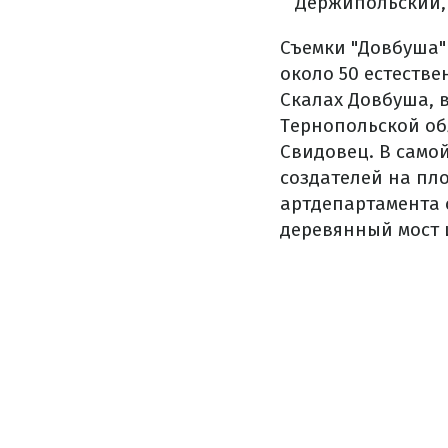
Держипольский,
Съемки "Довбуша"
около 50 естеств
Скалах Довбуша, в
Тернопольской об
Свидовец. В самой
создателей на пло
артдепартамента с
деревянный мост и