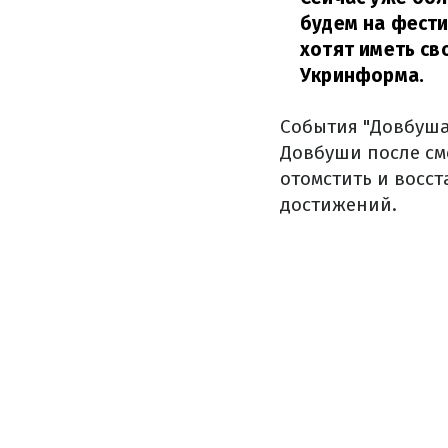
будем на фести
хотят иметь св
Укринформа.
События "Довбуша
Довбуши после сме
отомстить и восс
достижений.