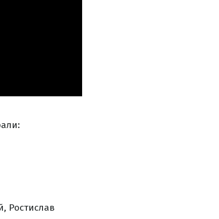
рали:
, Ростислав