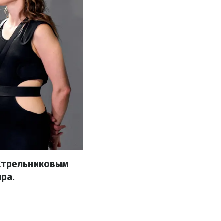
 Стрельниковым
ира.