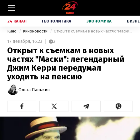
24 КАНАЛ
ГЕОПОЛИТИКА
ЭКОНОМИКА
БИЗНЕ
Кино
Киноновости
Открыт к съемкам в новых частях "Маски": легендарный Джим Керри передумал уходить на пенсию
17 декабря,
16:23
2
Открыт к съемкам в новых
частях "Маски": легендарный
Джим Керри передумал
уходить на пенсию
Ольга Панькив