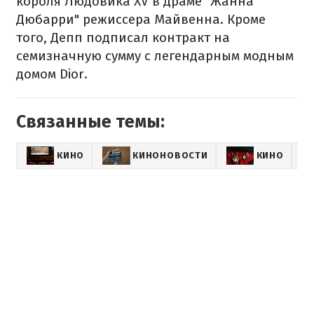
короля Людовика XV в драме "Жанна
Дюбарри" режиссера Майвенна. Кроме
того, Депп подписал контракт на
семизначную сумму с легендарным модным
домом Dior.
Связанные темы:
КИНО
КИНОНОВОСТИ
КИНО
SH