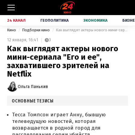
24 КАНАЛ
ГЕОПОЛИТИКА
ЭКОНОМИКА
БИЗНЕ
Кино
Подборки кино
Как выглядят актеры нового мини-сериала "Его и ее", захватившего зрителей на Netflix
12 января,
16:41
3
Как выглядят актеры нового
мини-сериала "Его и ее",
захватившего зрителей на
Netflix
Ольга Панькив
ОСНОВНЫЕ ТЕЗИСЫ
Тесса Томпсон играет Анну, бывшую
телеведущую новостей, которая
возвращается в родной город для
расследования серии убийств.