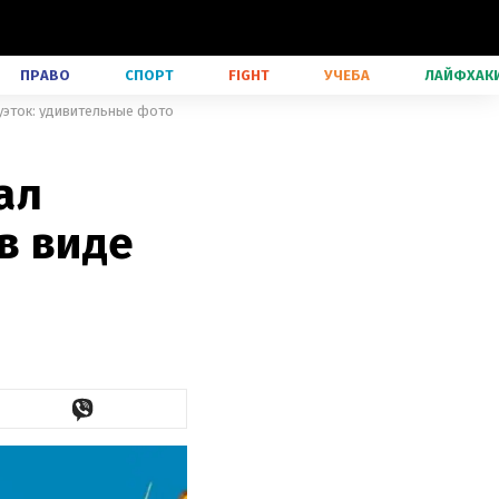
ПРАВО
СПОРТ
FIGHT
УЧЕБА
ЛАЙФХАК
уэток: удивительные фото
ал
в виде