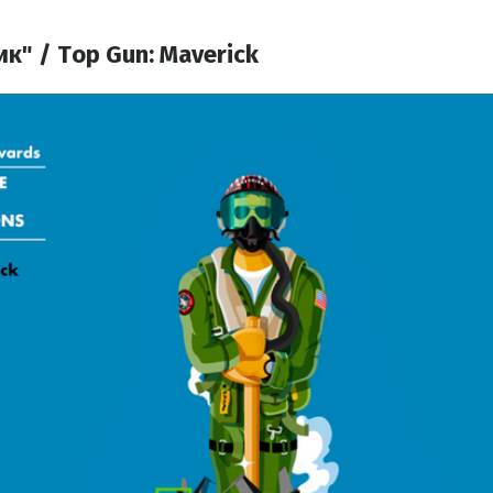
ик" / Top Gun: Maverick