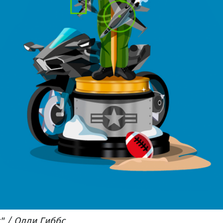
" / Олли Гиббс