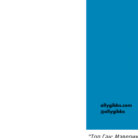
"Топ Ган: Мэверик