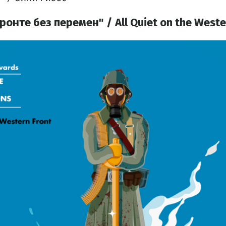
онте без перемен" / All Quiet on the Weste