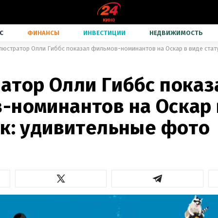
С
ФИНАНСЫ
ИНВЕСТИЦИИ
НЕДВИЖИМОСТЬ
люстратор Олли Гиббс показал фильмов-номинантов на Оскар в виде стат
атор Олли Гиббс показ
-номинантов на Оскар 
ок: удивительные фото