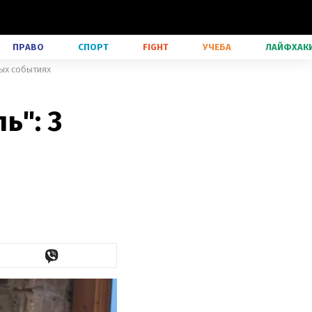
ПРАВО
СПОРТ
FIGHT
УЧЕБА
ЛАЙФХАК
ных событиях
ь": 3