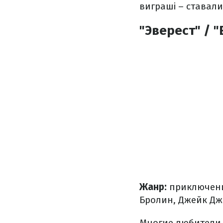
виграші – ставал
"Эверест" / "
Жанр:
приключени
Бролин, Джейк Дж
Многие любители 