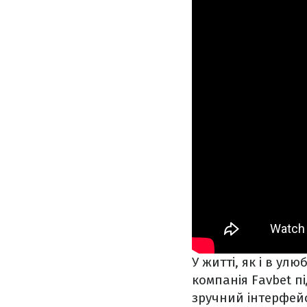
У житті, як і в ул
компанія Favbet п
зручний інтерфейс,