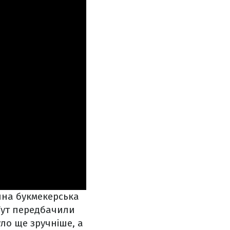
ійна букмекерська
 Тут передбачили
уло ще зручніше, а