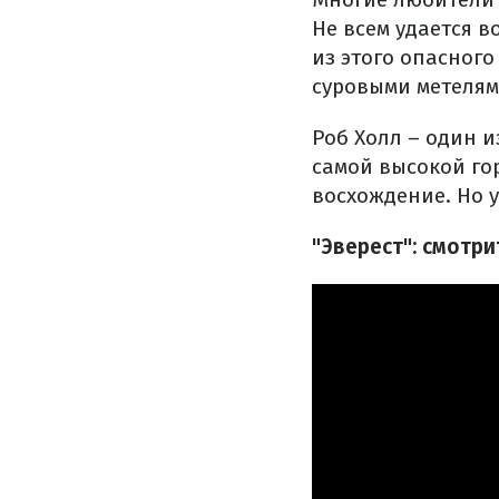
Не всем удается в
из этого опасного
суровыми метелям
Роб Холл – один и
самой высокой го
восхождение. Но у
"Эверест": смотр