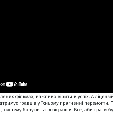
юблених фільмах, важливо вірити в успіх. А ліценз
ідтримує гравців у їхньому прагненні перемогти.
 систему бонусів та розіграшів. Все, аби грати б