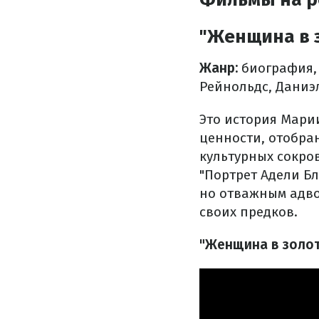
"Женщина в з
Жанр:
биография,
Рейнольдс, Даниэ
Это история Мари
ценности, отобра
культурных сокро
"Портрет Адели Бл
но отважным адво
своих предков.
"Женщина в золот