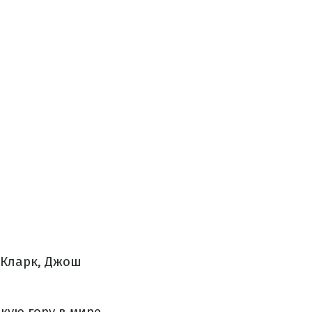
 Кларк, Джош
ую гору в мире.