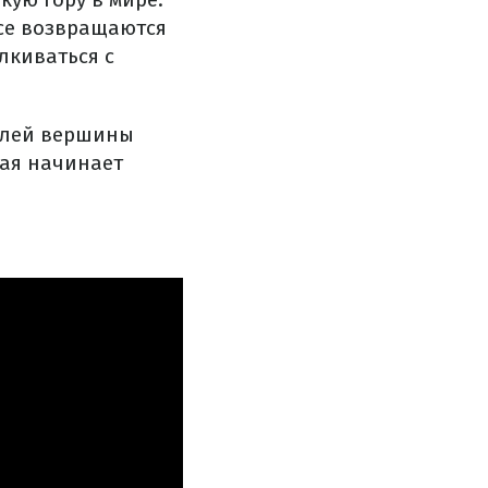
все возвращаются
лкиваться с
телей вершины
рая начинает