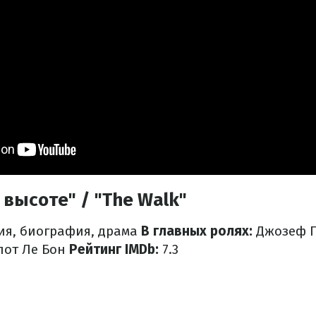
 высоте" / "The Walk"
я, биография, драма
В главных ролях:
Джозеф Г
лот Ле Бон
Рейтинг IMDb:
7.3