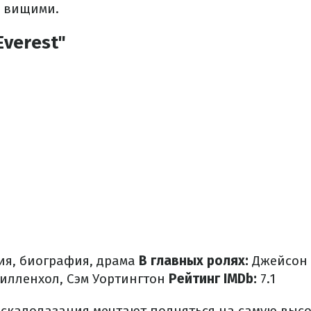
и вищими.
Everest"
я, биография, драма
В главных ролях:
Джейсон
илленхол, Сэм Уортингтон
Рейтинг IMDb:
7.1
скалолазания мечтают подняться на самую высок