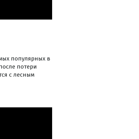
амых популярных в
после потери
тся с лесным