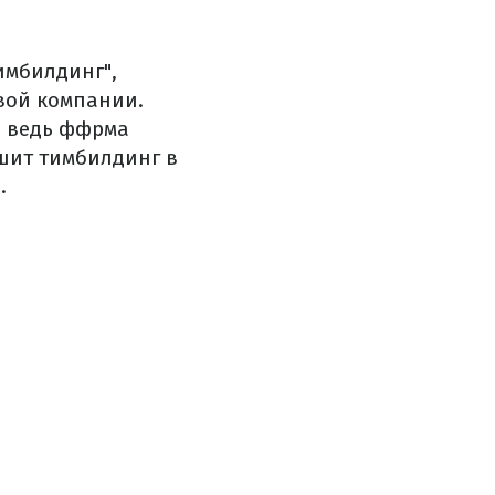
имбилдинг",
овой компании.
, ведь ффрма
шит тимбилдинг в
.