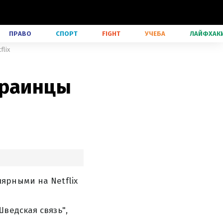
ПРАВО
СПОРТ
FIGHT
УЧЕБА
ЛАЙФХАК
flix
краинцы
ярными на Netflix
ведская связь",