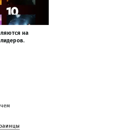
вляются на
 лидеров.
 чем
краинцы