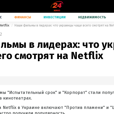
С
ФИНАНСЫ
ИНВЕСТИЦИИ
НЕДВИЖИМОСТЬ
Netflix
Наши фильмы в лидерах: что украинцы чаще всего смотрят на Net
2
льмы в лидерах: что у
го смотрят на Netflix
ы "Испытательный срок" и "Корпорат" стали попул
в кинотеатрах.
Netflix в Украине включают "Против пламени" и "Ш
ыстро получили популярность.