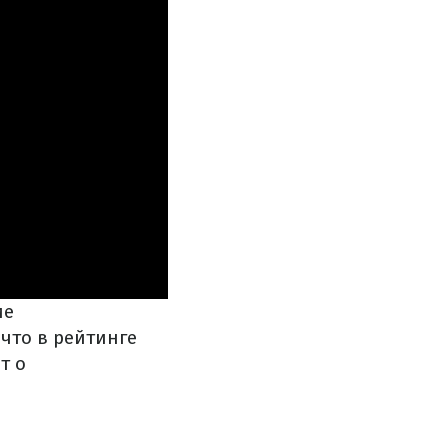
ие
 что в рейтинге
т о