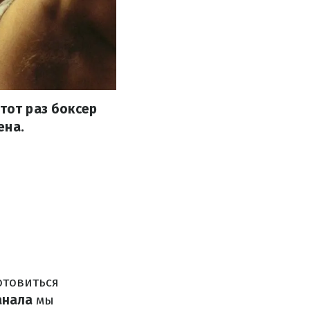
тот раз боксер
ена.
отовиться
анала
мы