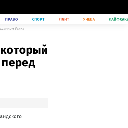
ПРАВО
СПОРТ
FIGHT
УЧЕБА
ЛАЙФХАК
единком Усика
 который
 перед
ландского