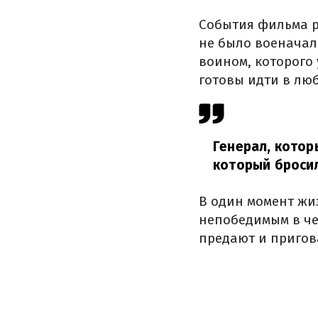
События фильма р
не было военачал
воином, которого
готовы идти в лю
Генерал, котор
который броси
В один момент жи
непобедимым в че
предают и пригова