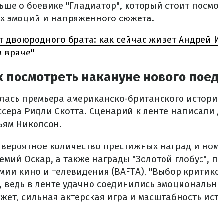
ьше о боевике "Гладиатор", который стоит посм
х эмоций и напряженного сюжета.
т двоюродного брата: как сейчас живет Андрей 
м враче"
к посмотреть накануне нового пое
оялась премьера американско-британского истор
ссера Ридли Скотта. Сценарий к ленте написали
ьям Николсон.
вероятное количество престижных наград и но
емий Оскар, а также награды "Золотой глобус", 
мии кино и телевидения (BAFTA), "Выбор критико
, ведь в ленте удачно соединились эмоциональн
жет, сильная актерская игра и масштабность ис