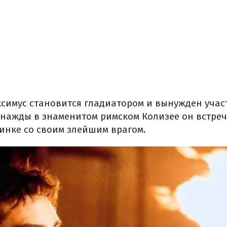
симус становится гладиатором и вынужден учас
днажды в знаменитом римском Колизее он встреч
инке со своим злейшим врагом.