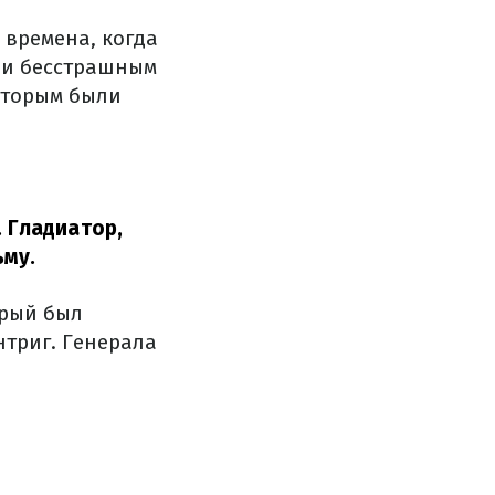
времена, когда
 и бесстрашным
которым были
. Гладиатор,
ьму.
орый был
нтриг. Генерала