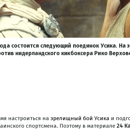
года состоится следующий поединок Усика. На э
ротив нидерландского кикбоксера Рико Верхов
емя настроиться на
зрелищный бой Усика
и подг
аинского спортсмена. Поэтому в материале
24 К