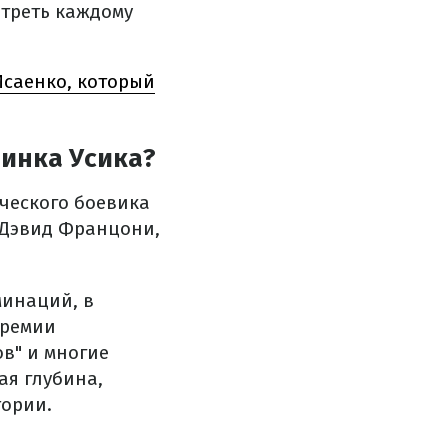
отреть каждому
Исаенко, который
динка Усика?
ического боевика
 Дэвид Францони,
минаций, в
премии
в" и многие
ая глубина,
тории.