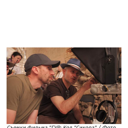
Съемки фильма "ГУР: Код "Сикора" / Фото