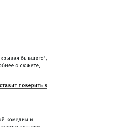
Скрывая бывшего",
обнее о сюжете,
ставит поверить в
ой комедии и
ывает о четырёх