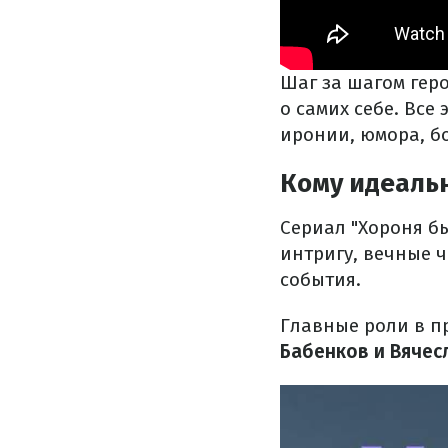
Шаг за шагом гер
о самих себе. Все
иронии, юмора, б
Кому идеальн
Сериал "Хороня б
интригу, вечные 
события.
Главные роли в п
Бабенков и Вяче