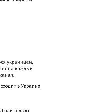
ься украинцам,
чает на каждый
канал.
исходит в Украине
 Люди просят