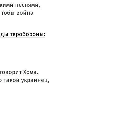
кими песнями,
чтобы война
яды теробороны:
 говорит Хома.
о такой украинец,