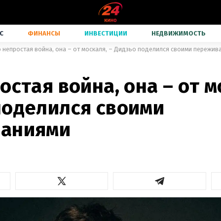
С
ФИНАНСЫ
ИНВЕСТИЦИИ
НЕДВИЖИМОСТЬ
о непростая война, она – от москаля, – Дидзьо поделился своими пережив
остая война, она – от м
поделился своими
аниями