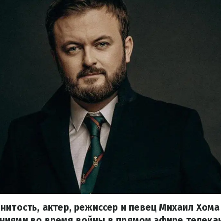
нитость, актер, режиссер и певец Михаил Хома
ниями во время войны в прямом эфире телекан