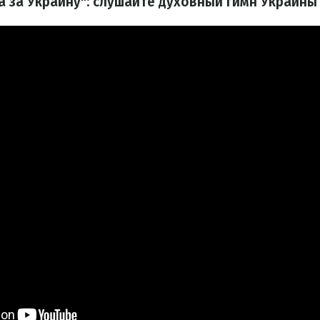
а за Украину": слушайте духовный гимн Украин