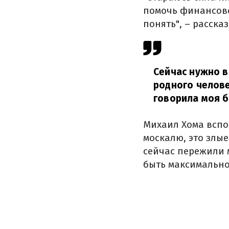
помочь финансово
понять", – расска
Сейчас нужно в
родного челов
говорила
моя б
Михаил Хома вспо
москалю, это злые
сейчас пережили м
быть максимально