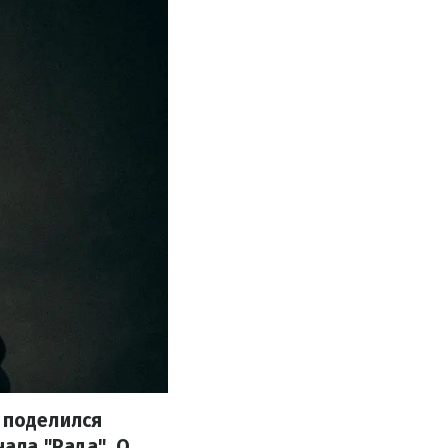
 поделился
ала "Рада". О