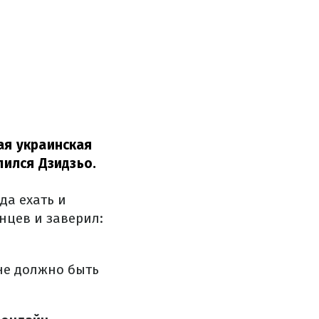
я украинская
лился
Дзидзьо
.
да ехать и
нцев и заверил:
 не должно быть
.