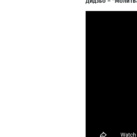
Дидзьо – "Молитв