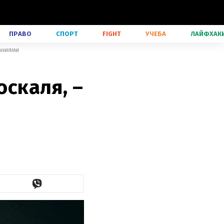
ПРАВО
СПОРТ
FIGHT
УЧЕБА
ЛАЙФХАК
аниями
оскаля, –