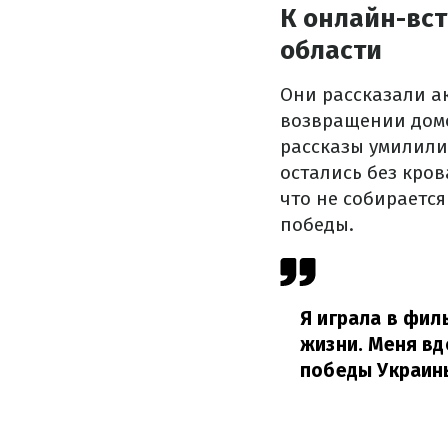
К онлайн-вс
области
Они рассказали а
возвращении домо
рассказы умилили 
остались без кров
что не собираетс
победы.
Я играла в фил
жизни. Меня вд
победы Украин