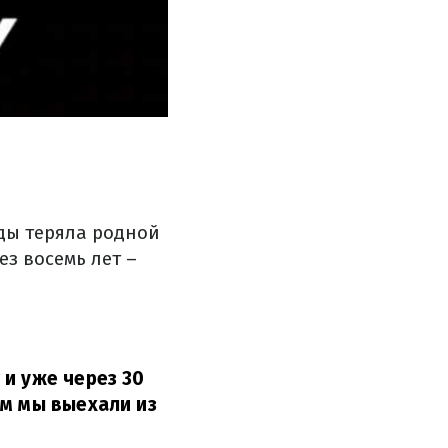
жды теряла родной
ез восемь лет –
 и уже через 30
ым мы выехали из