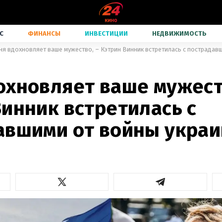
С
ФИНАНСЫ
ИНВЕСТИЦИИ
НЕДВИЖИМОСТЬ
ня вдохновляет ваше мужество, – Кэтрин Винник встретилась с пострадав
охновляет ваше мужест
инник встретилась с
авшими от войны укра