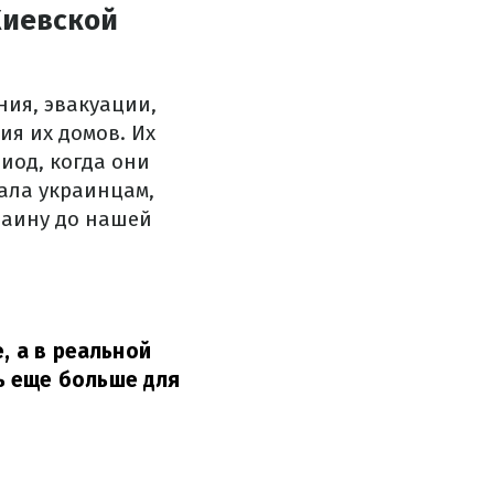
Киевской
ния, эвакуации,
я их домов. Их
иод, когда они
зала украинцам,
раину до нашей
, а в реальной
ь еще больше для