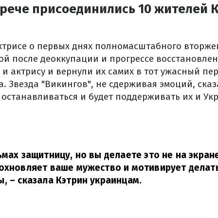
трече присоединились 10 жителей 
ктрисе о первых днях полномасштабного вторже
й после деоккупации и прогрессе восстановлени
и актрису и вернули их самих в тот ужасный пер
а. Звезда "Викингов", не сдерживая эмоций, ска
я останавливаться и будет поддерживать их и Ук
ьмах защитницу, но вы делаете это не на экране
охновляет ваше мужество и мотивирует делат
ы,
– сказала Кэтрин украинцам.