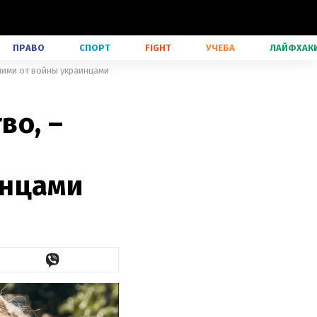
ПРАВО
СПОРТ
FIGHT
УЧЕБА
ЛАЙФХАК
шими от войны украинцами
во, –
инцами