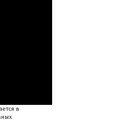
ается в
вных