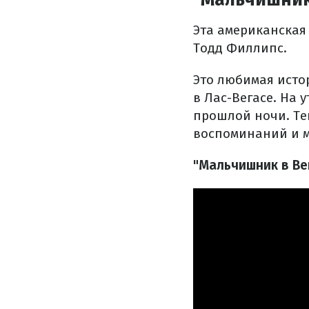
Эта американская
Тодд Филлипс.
Это любимая исто
в Лас-Вегасе. На
прошлой ночи. Теп
воспоминаний и м
"Мальчишник в Ве