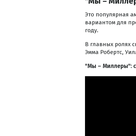
"Мы – Милле
Это популярная а
вариантом для пр
году.
В главных ролях 
Эмма Робертс, Уил
"Мы – Миллеры": 