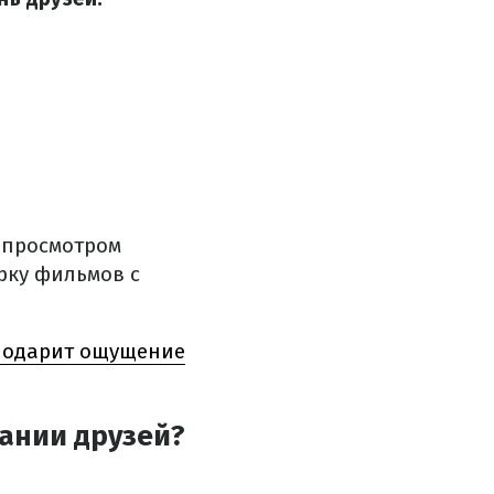
 просмотром
рку фильмов с
й подарит ощущение
ании друзей?