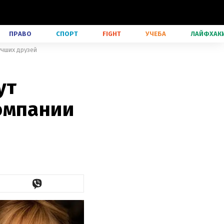
ПРАВО
СПОРТ
FIGHT
УЧЕБА
ЛАЙФХАК
учших друзей
ут
омпании