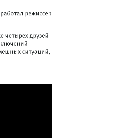
 работал режиссер
е четырех друзей
риключений
смешных ситуаций,