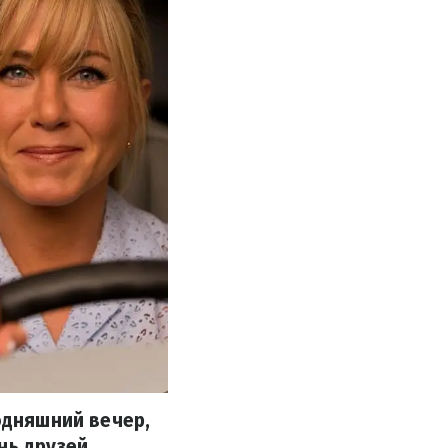
одняшний вечер,
нь друзей.