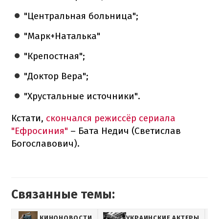
"Центральная больница";
"Марк+Наталька"
"Крепостная";
"Доктор Вера";
"Хрустальные источники".
Кстати,
скончался режиссёр сериала
"Ефросиния"
– Бата Недич (Светислав
Богославович).
Связанные темы:
КИНОНОВОСТИ
УКРАИНСКИЕ АКТЕРЫ