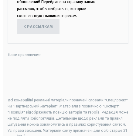
обновлений! Перейдите на страницу наших
рассылок, чтобы выбрать те, которые
соответствуют вашим интересам.
К РАССЫЛКАМ
Наши приложения:
android
apple
smart tv
samsung smart tv
Всі комерційні рекламні матеріали позначені словами "Спецпроєкт"
чи "Партнерський матеріал". Матеріали з позначкою "Експерт",
"Позиція" відображають позицію авторів та героїв. Редакція може
не поділяти їхніх поглядів. Детальніше щодо реклами та правил
цитування можна ознайомитись в правилах користування сайтом.
Усі права захищені.
Матеріали сайту призначені для осіб старше
21