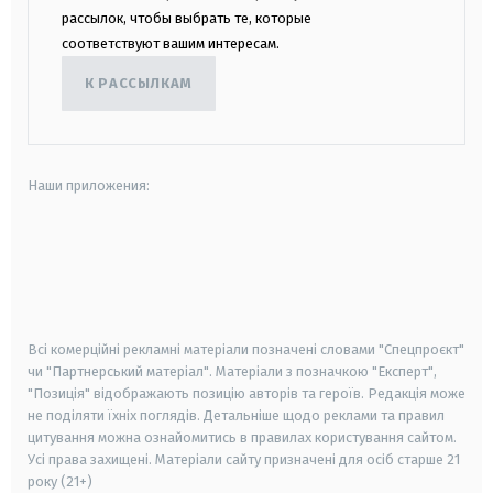
рассылок, чтобы выбрать те, которые
соответствуют вашим интересам.
К РАССЫЛКАМ
Наши приложения:
android
apple
smart tv
samsung smart tv
Всі комерційні рекламні матеріали позначені словами "Спецпроєкт"
чи "Партнерський матеріал". Матеріали з позначкою "Експерт",
"Позиція" відображають позицію авторів та героїв. Редакція може
не поділяти їхніх поглядів. Детальніше щодо реклами та правил
цитування можна ознайомитись в правилах користування сайтом.
Усі права захищені.
Матеріали сайту призначені для осіб старше
21
року (21+)