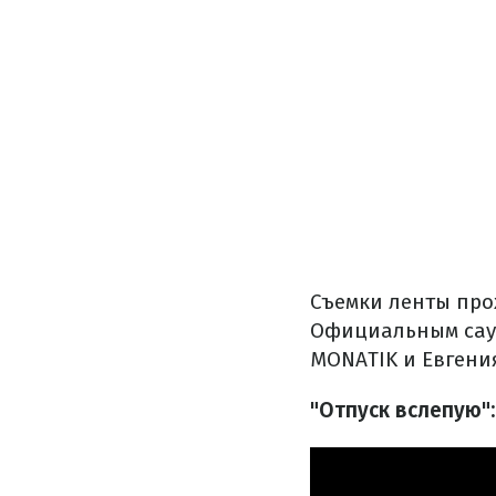
Съемки ленты прох
Официальным саун
MONATIK и Евгени
"Отпуск вслепую"