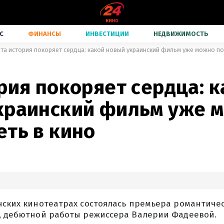
С
ФИНАНСЫ
ИНВЕСТИЦИИ
НЕДВИЖИМОСТЬ
Эта история покоряет сердца: какой новый украинский фильм уже можно по
рия покоряет сердца: 
краинский фильм уже 
еть в кино
инских кинотеатрах состоялась премьера романтиче
", дебютной работы режиссера Валерии Фадеевой.