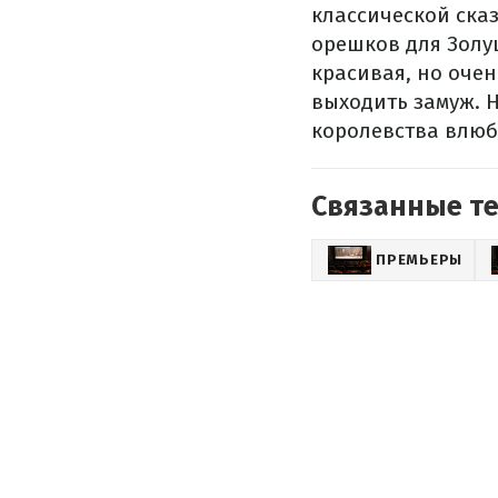
классической ска
орешков для Золуш
красивая, но оче
выходить замуж. 
королевства влюби
Связанные т
ПРЕМЬЕРЫ