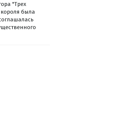
ора "Трех
о короля была
 соглашалась
ущественного