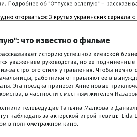
. Подробнее об "Отпуске вслепую" – рассказыва
рудно оторваться: 3 крутых украинских сериала 
пую": что известно о фильме
 рассказывает историю успешной киевской бизне
ся уважением руководства, но ее подчиненные 
из-за строгого стиля управления. Чтобы немного
ачальницы, работники отправляют ее в вынужд
ты. Эта поездка принесет Анне новые приключ
омства, в частности с местным жителем Назаром
олнили телеведущие Татьяна Малкова и Даниэль
гут наблюдать за актерской игрой певицы Lida L
ом в полнометражном кино.