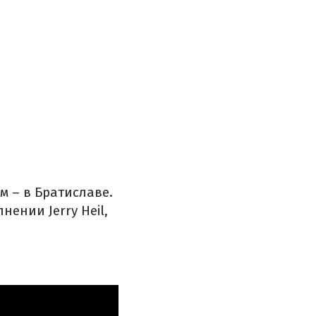
м – в Братиславе.
ении Jerry Heil,