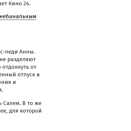
ет Кино 24.
с небанальным
с-леди Анны.
не разделяют
 отдохнуть от
енный отпуск в
ения и
.
 Салем. В то же
ee, для которой