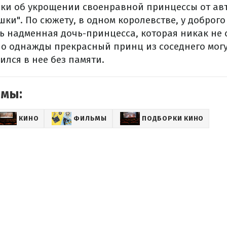
зки об укрощении своенравной принцессы от авт
ки". По сюжету, в одном королевстве, у доброг
нь надменная дочь-принцесса, которая никак не
Но однажды прекрасный принц из соседнего мог
лся в нее без памяти.
емы:
КИНО
ФИЛЬМЫ
ПОДБОРКИ КИНО