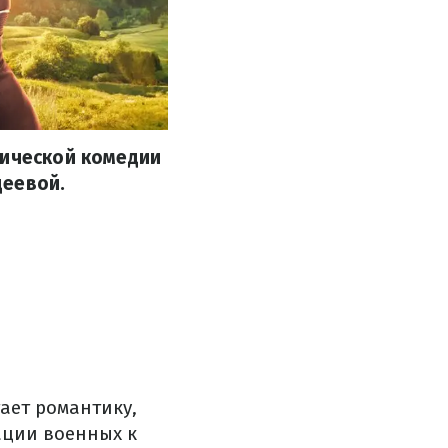
тической комедии
деевой.
ает романтику,
ации военных к