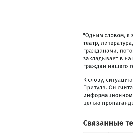
"Одним словом, я 
театр, литератур
гражданами, потому
закладывает в на
граждан нашего г
К слову, ситуаци
Притула. Он счита
информационном п
целью пропаганд
Связанные т