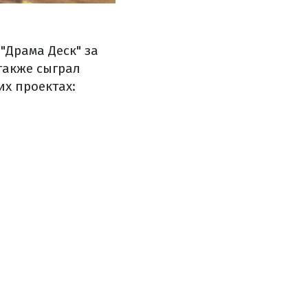
"Драма Деск" за
 также сыграл
их проектах: