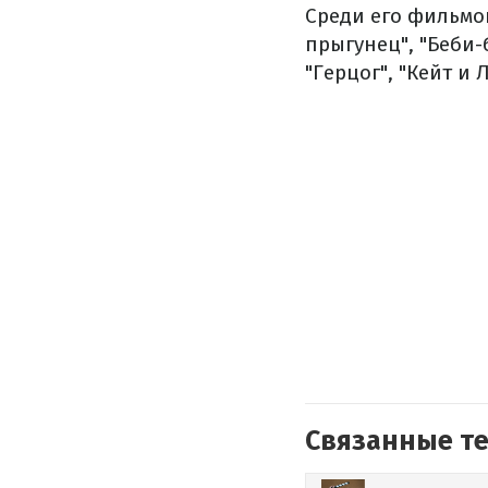
Среди его фильмо
прыгунец", "Беби-
"Герцог", "Кейт и 
Связанные т