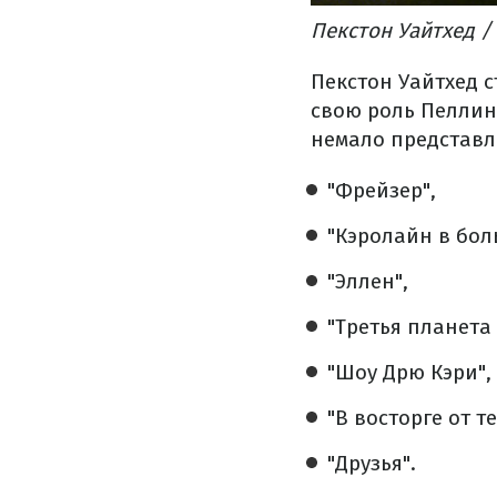
Пекстон Уайтхед /
Пекстон Уайтхед с
свою роль Пеллино
немало представл
"Фрейзер",
"Кэролайн в бол
"Эллен",
"Третья планета 
"Шоу Дрю Кэри",
"В восторге от те
"Друзья".