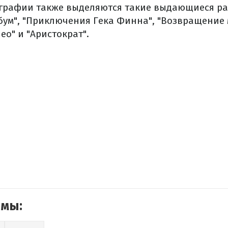
графии также выделяются такие выдающиеся раб
бум", "Приключения Гека Финна", "Возвращение 
Лео" и "Аристократ".
емы: