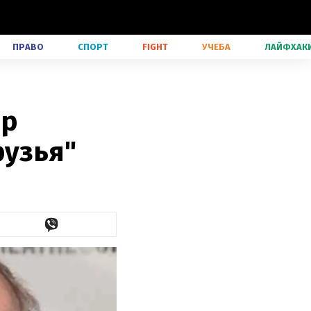
ПРАВО
СПОРТ
FIGHT
УЧЕБА
ЛАЙФХАК
ер
рузья"