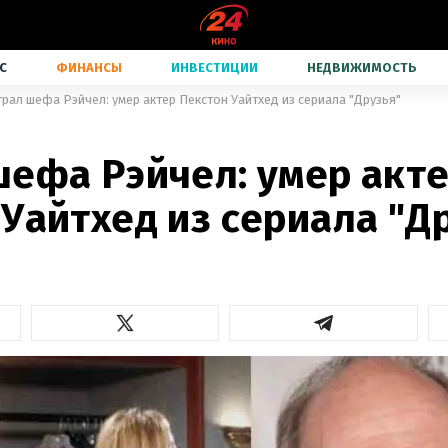
С
ФИНАНСЫ
ИНВЕСТИЦИИ
НЕДВИЖИМОСТЬ
грал шефа Рэйчел: умер актер Пекстон Уайтхед из сериала "Друзья"
шефа Рэйчел: умер акт
Уайтхед из сериала "Д