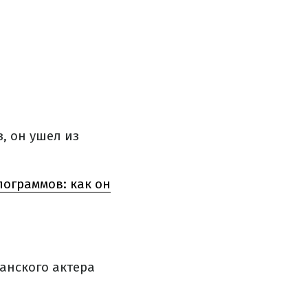
, он ушел из
ограммов: как он
танского актера