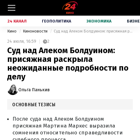
24 КАНАЛ
ГЕОПОЛИТИКА
ЭКОНОМИКА
БИЗНЕ
Кино
Киноновости
Суд над Алеком Болдуином: присяжная раскрыла неожиданные подробности по делу
24 июля,
16:59
2
Суд над Алеком Болдуином:
присяжная раскрыла
неожиданные подробности по
делу
Ольга Панькив
ОСНОВНЫЕ ТЕЗИСЫ
После суда над Алеком Болдуином
присяжная Мартина Маркес выразила
сомнения относительно справедливости
судебного процесса.