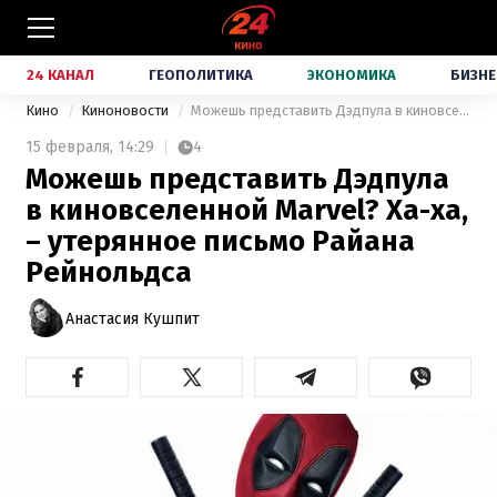
24 КАНАЛ
ГЕОПОЛИТИКА
ЭКОНОМИКА
БИЗНЕ
Кино
Киноновости
Можешь представить Дэдпула в киновселенной Marvel? Ха-ха, – утерянное письмо Райана Рейнольдса
15 февраля,
14:29
4
Можешь представить Дэдпула
в киновселенной Marvel? Ха-ха,
– утерянное письмо Райана
Рейнольдса
Анастасия Кушпит