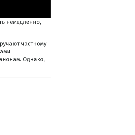
ить немедленно,
оручают частному
дами
анонам. Однако,