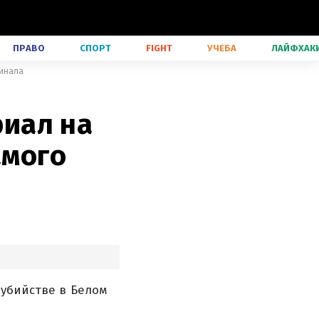
ПРАВО
СПОРТ
FIGHT
УЧЕБА
ЛАЙФХАК
финала
иал на
амого
 убийстве в Белом