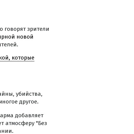
о говорят зрители
ярной новой
ителей.
кой, которые
айны, убийства,
многое другое.
шарма добавляет
т атмосферу "Без
ании.