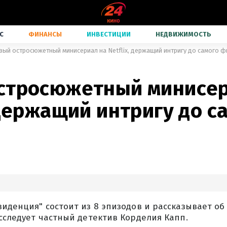
С
ФИНАНСЫ
ИНВЕСТИЦИИ
НЕДВИЖИМОСТЬ
вый остросюжетный минисериал на Netflix, держащий интригу до самого 
стросюжетный минисер
 держащий интригу до с
иденция" состоит из 8 эпизодов и рассказывает об
сследует частный детектив Корделия Капп.