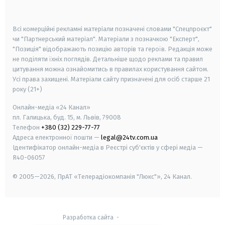
smart tv
samsung smart tv
Всі комерційні рекламні матеріали позначені словами "Спецпроєкт"
чи "Партнерський матеріал". Матеріали з позначкою "Експерт",
"Позиція" відображають позицію авторів та героїв. Редакція може
не поділяти їхніх поглядів. Детальніше щодо реклами та правил
цитування можна ознайомитись в правилах користування сайтом.
Усі права захищені.
Матеріали сайту призначені для осіб старше
21
року (21+)
Онлайн-медіа «24 Канал»
пл. Галицька, буд. 15, м. Львів, 79008
Телефон
+380 (32) 229-77-77
Адреса електронної пошти —
legal@24tv.com.ua
Ідентифікатор онлайн-медіа в Реєстрі суб'єктів у сфері медіа —
R40-06057
© 2005—2026,
ПрАТ «Телерадіокомпанія "Люкс"», 24 Канал.
Разработка сайта
-