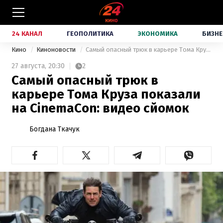
24 КАНАЛ
ГЕОПОЛИТИКА
ЭКОНОМИКА
БИЗНЕ
Кино
Киноновости
Самый опасный трюк в карьере Тома Круза показали на CinemaCon: видео сйомок
27 августа,
20:30
2
Самый опасный трюк в
карьере Тома Круза показали
на CinemaCon: видео сйомок
Богдана Ткачук