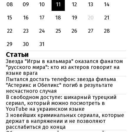
08
09
10
11
12
13
14
15
16
17
18
19
20
21
22
23
24
25
26
27
28
29
30
31
Статьи
Звезда "Игры в кальмара" оказался фанатом
"русского мира": кто из актеров говорит на
языке врага
Пытался достать телефон: звезда фильма
"Астерикс и Обеликс" погиб в результате
несчастного случая
В свободном доступе: шикарный турецкий
сериал, который можно посмотреть в
YouTube на украинском языке
3 новейших криминальных сериала, которые
держат в напряжении и не позволяют
расслабиться до конца