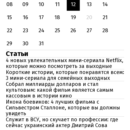
08
09
10
11
12
13
14
15
16
17
18
19
20
21
22
23
24
25
26
27
28
29
30
31
Статьи
4 новых увлекательных мини-сериала Netflix,
которые можно посмотреть за выходные
Короткие истории, которые понравятся всем:
3 мини-сериала для семейных выходных
Собрал миллиарды долларов и стал
культовым: какой фильм является самым
кассовым в истории кино
Икона боевиков: 4 лучших фильма с
Сильвестром Сталлоне, которые вы должны
увидеть
Служит в ВСУ, но скучает по профессии: где
сейчас украинский актер Дмитрий Сова