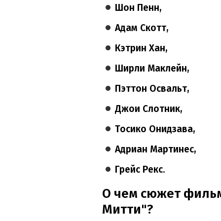
Шон Пенн,
Адам Скотт,
Кэтрин Хан,
Ширли Маклейн,
Пэттон Освальт,
Джои Слотник,
Тосико Онидзава,
Адриан Мартинес,
Грейс Рекс
.
О чем сюжет филь
Митти"?