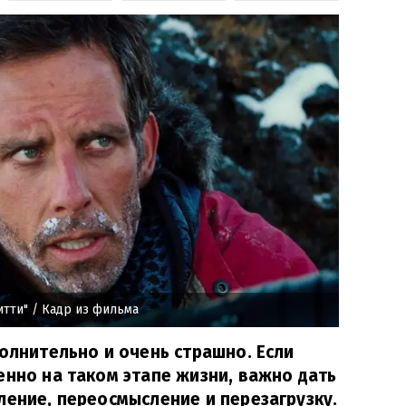
итти"
/ Кадр из фильма
волнительно и очень страшно. Если
енно на таком этапе жизни, важно дать
ление, переосмысление и перезагрузку.