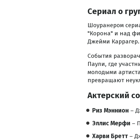
Сериал о гру
Шоуранером сериа
"Корона" и над ф
Джейми Каррагер.
События разворачи
Паули, где участ
молодыми артиста
превращают неук
Актерский со
Риз Мэннион
– Д
Эллис Мерфи
– 
Харви Бретт
– Д