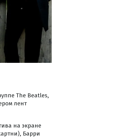
уппе The Beatles,
ером лент
тива на экране
картни), Барри