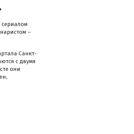
?
 сериалом
енаристом –
артала Санкт-
ются с двумя
сте они
ен.