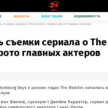
С
ФИНАНСЫ
ИНВЕСТИЦИИ
НЕДВИЖИМОСТЬ
ь съемки сериала о The Beatles: первое фото главных актеров
 съемки сериала о The 
фото главных актеров
amburg Days о ранних годах The Beatles начались в
пуле.
иан Швохов, сценарист Джейми Каррагер, сериал р
лубах гамбургского квартала Санкт-Паули.