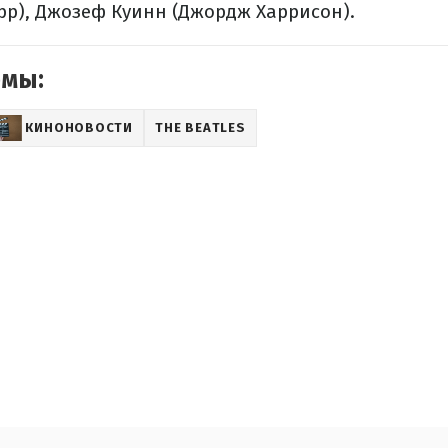
рр), Джозеф Куинн (Джордж Харрисон).
емы:
КИНОНОВОСТИ
THE BEATLES