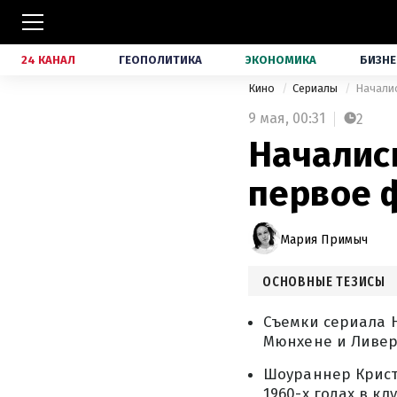
24 КАНАЛ
ГЕОПОЛИТИКА
ЭКОНОМИКА
БИЗНЕ
Кино
Сериалы
Началис
9 мая,
00:31
2
Начались
первое 
Мария Примыч
ОСНОВНЫЕ ТЕЗИСЫ
Съемки сериала H
Мюнхене и Ливер
Шоураннер Крист
1960-х годах в к