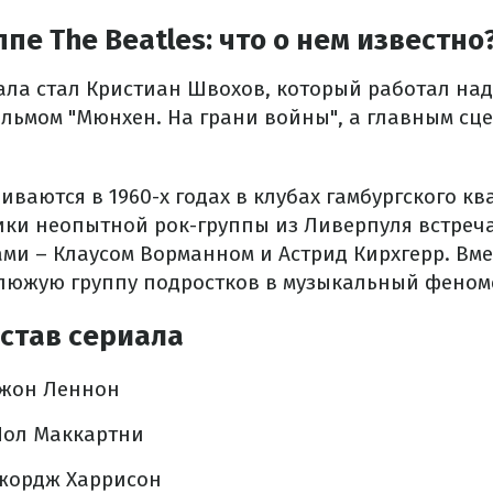
ппе The Beatles: что о нем известно
ла стал Кристиан Швохов, который работал над
ильмом "Мюнхен. На грани войны", а главным сц
ваются в 1960-х годах в клубах гамбургского кв
ники неопытной рок-группы из Ливерпуля встреча
ми – Клаусом Ворманном и Астрид Кирхгерр. Вме
люжую группу подростков в музыкальный феном
став сериала
жон Леннон
Пол Маккартни
жордж Харрисон