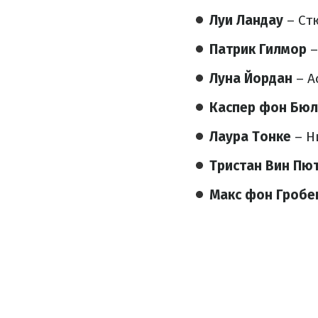
Луи Ландау
– Ст
Патрик Гилмор
–
Луна Йордан
– А
Каспер фон Бю
Лаура Тонке
– Н
Тристан Вин Пю
Макс фон Гробе