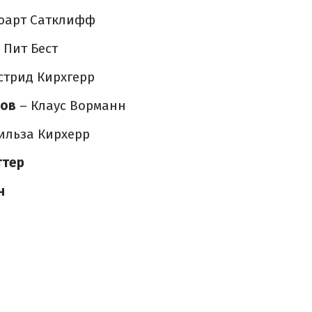
юарт Сатклифф
 Пит Бест
стрид Кирхгерр
лов
– Клаус Ворманн
ильза Кирхерр
ттер
н