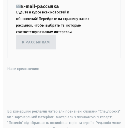
E-mail-рассылка
Будьте в курсе всех новостей и
обновлений! Перейдите на страницу наших
рассылок, чтобы выбрать те, которые
соответствуют вашим интересам.
К РАССЫЛКАМ
Наши приложения:
android
apple
smart tv
samsung smart tv
Всі комерційні рекламні матеріали позначені словами "Спецпроєкт"
чи "Партнерський матеріал". Матеріали з позначкою "Експерт",
"Позиція" відображають позицію авторів та героїв. Редакція може