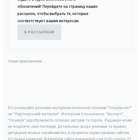
обновлений! Перейдите на страницу наших
рассылок, чтобы выбрать те, которые
соответствуют вашим интересам.
К РАССЫЛКАМ
Наши приложения:
android
apple
smart tv
samsung smart tv
Всі комерційні рекламні матеріали позначені словами "Спецпроєкт"
чи "Партнерський матеріал". Матеріали з позначкою "Експерт",
"Позиція" відображають позицію авторів та героїв. Редакція може
не поділяти їхніх поглядів. Детальніше щодо реклами та правил
цитування можна ознайомитись в правилах користування сайтом.
Усі права захищені.
Матеріали сайту призначені для осіб старше
21