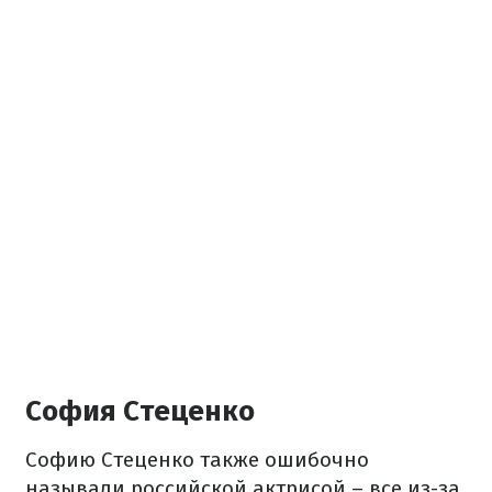
София Стеценко
Софию Стеценко также ошибочно
называли российской актрисой – все из-за