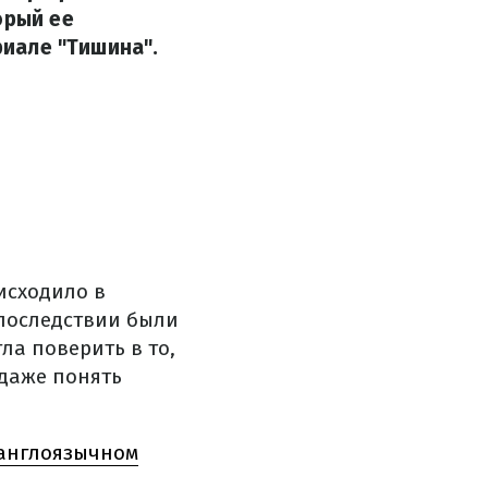
орый ее
риале "Тишина".
исходило в
впоследствии были
гла поверить в то,
 даже понять
 англоязычном