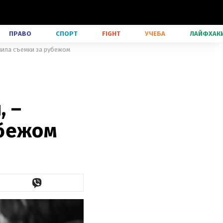
ПРАВО
СПОРТ
FIGHT
УЧЕБА
ЛАЙФХАК
внила съемки за рубежом
, –
убежом