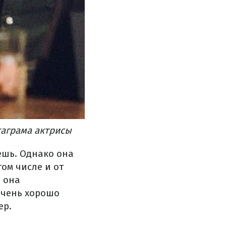
таграма актрисы
ешь. Однако она
ом числе и от
и она
очень хорошо
ер.