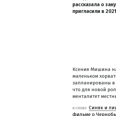
рассказала о зак
пригласили в 202
Ксения Мишина на
маленьком хорват
запланированы в
что для новой ро
менталитет местн
Синяк и ли
К СЛОВУ
фильме о Черноб