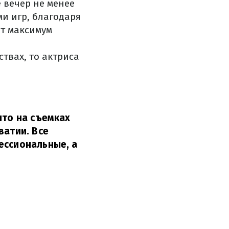
 вечер не менее
ми игр, благодаря
ет максимум
твах, то актриса
что на съемках
ватии. Все
ессиональные, а