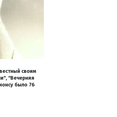
звестный своим
и", "Вечерняя
ммонсу было 76