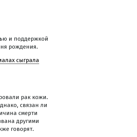
вью и поддержкой
дня рождения.
иалах сыграла
ировали рак кожи.
днако, связан ли
ричина смерти
звана другими
кже говорят.