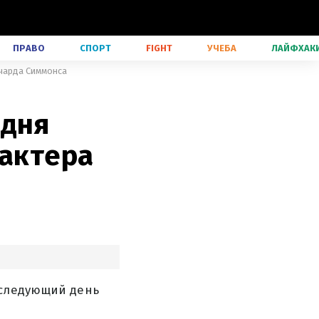
ПРАВО
СПОРТ
FIGHT
УЧЕБА
ЛАЙФХАК
ичарда Симмонса
 дня
 актера
 следующий день