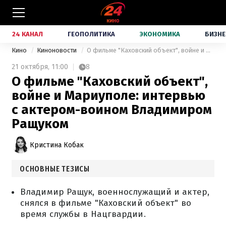
24 КАНАЛ
ГЕОПОЛИТИКА
ЭКОНОМИКА
БИЗНЕ
Кино
Киноновости
О фильме "Каховский объект", войне и Мариуполе: интервью с актером-воином Владимиром Ращуком
21 октября,
11:00
8
О фильме "Каховский объект",
войне и Мариуполе: интервью
с актером-воином Владимиром
Ращуком
Кристина Кобак
ОСНОВНЫЕ ТЕЗИСЫ
Владимир Ращук, военнослужащий и актер,
снялся в фильме "Каховский объект" во
время службы в Нацгвардии.