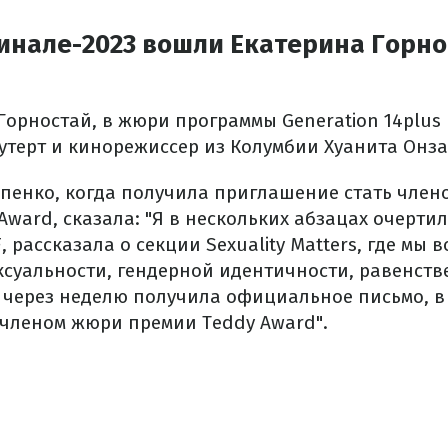
инале-2023 вошли Екатерина Горно
Горностай, в жюри программы Generation 14plus
терт и кинорежиссер из Колумбии Хуанита Онза
пенко, когда получила приглашение стать член
ward, сказала: "Я в нескольких абзацах очертил
, рассказала о секции Sexuality Matters, где мы 
ксуальности, гендерной идентичности, равенств
 через неделю получила официальное письмо, в
 членом жюри премии Teddy Award".