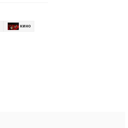
Ы
КИНО