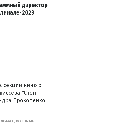
граммный директор
ерлинале-2023
в секции кино о
жиссера "Стоп-
андра Прокопенко
ФИЛЬМАХ, КОТОРЫЕ