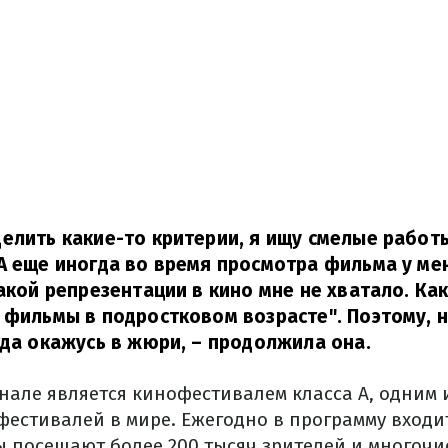
елить какие-то критерии, я ищу смелые работ
А еще иногда во время просмотра фильма у ме
такой репрезентации в кино мне не хватало. Ка
 фильмы в подростковом возрасте". Поэтому, н
гда окажусь в жюри,
– продолжила она.
але является кинофестивалем класса А, одним 
естивалей в мире. Ежегодно в программу входи
ы посещают более 200 тысяч зрителей и многочи