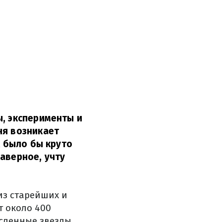
ы, эксперименты и
ня возникает
к было бы круто
аверное, учту
из старейших и
т около 400
сленные звезды.