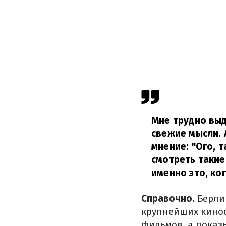
Мне трудно выд
свежие мысли. 
мнение: "Ого, 
смотреть такие
именно это, ко
Справочно.
Берлин
крупнейших киноф
фильмов, а показ