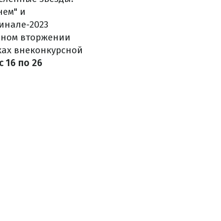
нем" и
инале-2023
бном вторжении
ках внеконкурсной
с 16 по 26