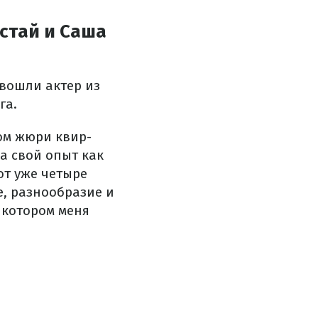
стай и Саша
 вошли актер из
га.
ом жюри квир-
а свой опыт как
вот уже четыре
е, разнообразие и
 котором меня