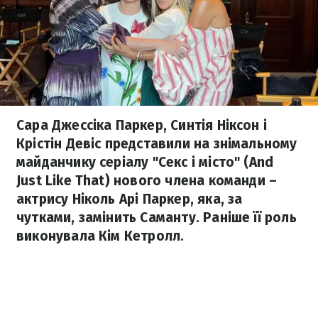
Сара Джессіка Паркер, Синтія Ніксон і
Крістін Девіс представили на знімальному
майданчику серіалу "Секс і місто" (And
Just Like That) нового члена команди –
актрису Ніколь Арі Паркер, яка, за
чутками, замінить Саманту. Раніше її роль
виконувала Кім Кетролл.