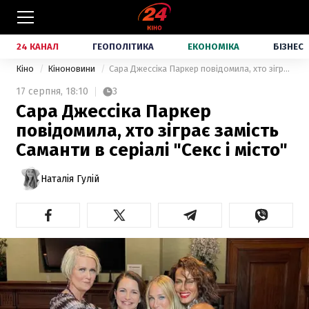
24 КАНАЛ
ГЕОПОЛІТИКА
ЕКОНОМІКА
БІЗНЕС
Кіно
Кіноновини
Сара Джессіка Паркер повідомила, хто зіграє замість Саманти в серіалі "Секс і місто"
17 серпня,
18:10
3
Сара Джессіка Паркер
повідомила, хто зіграє замість
Саманти в серіалі "Секс і місто"
Наталія Гулій