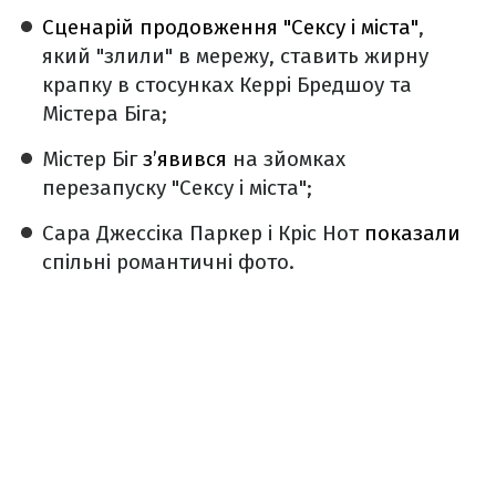
Сценарій продовження "Сексу і міста"
,
який "злили" в мережу, ставить жирну
крапку в стосунках Керрі Бредшоу та
Містера Біга;
Містер Біг
з’явився
на зйомках
перезапуску "Сексу і міста";
Сара Джессіка Паркер і Кріс Нот
показали
спільні романтичні фото.