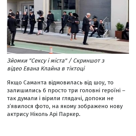
Зйомки "Сексу і міста" / Скриншот з
відео Евана Клайна в тіктоці
Якщо Саманта відмовилась від шоу, то
залишились б просто три головні героїні –
так думали і вірили глядачі, допоки не
з’явилося фото, на якому зображено нову
актрису Ніколь Арі Паркер.