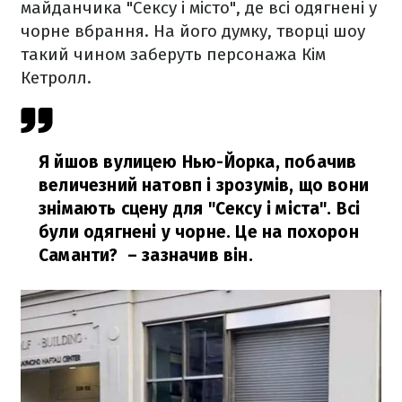
майданчика "Сексу і місто", де всі одягнені у
чорне вбрання. На його думку, творці шоу
такий чином заберуть персонажа Кім
Кетролл.
Я йшов вулицею Нью-Йорка, побачив
величезний натовп і зрозумів, що вони
знімають сцену для "Сексу і міста". Всі
були одягнені у чорне. Це на похорон
Саманти?
– зазначив він.