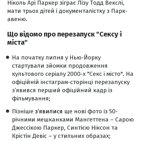
Ніколь Арі Паркер зіграє Лізу Тодд Векслі,
мати трьох дітей і документалістку з Парк-
авеню.
Що відомо про перезапуск "Сексу і
міста"
На початку липня у Нью-Йорку
стартували зйомки продовження
культового серіалу 2000-х "Секс і місто". На
офіційній інстаграм-сторінці перезапуску
з’явився перший офіційний кадр із
фільмування;
Пізніше
з’явилися
ще нові фото із 50-
річними мешканками Мангеттена – Сарою
Джессікою Паркер, Синтією Ніксон та
Крістін Девіс – у стильних образах;