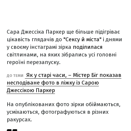
Сара Джессіка Паркер ще більше підігріває
цікавість глядачів до
"Сексу й міста"
і днями
у своєму інстаграмі зірка
поділилася
світлинами, на яких зібрались усі головні
героїні перезапуску.
Як у старі часи, – Містер Біг показав
ДО ТЕМИ
несподіване фото в ліжку із Сарою
Джессікою Паркер
На опублікованих фото зірки обіймаються,
усміхаються, фотографуються в різних
ракурсах.