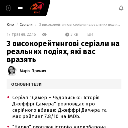
Кіно
Серіали
 3 високорейтингові серіали на реальних подіях, які вас вразять 
3 хв
17 травня,
22:16
1
3 високорейтингові серіали на
реальних подіях, які вас
вразять
Марія Примич
ОСНОВНІ ТЕЗИ
Серіал "Дамер – Чудовисько: Історія
Джеффрі Дамера" розповідає про
серійного вбивцю Джеффрі Дамера та
має рейтинг 7.8/10 на IMDb.
"Нарко" охоплює історію наркобарона