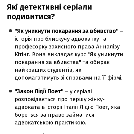
Які детективні серіали
подивитися?
"Як уникнути покарання за вбивство"
–
історія про блискучу адвокатку та
професорку захисного права Анналізу
Кітінг. Вона викладає курс "Як уникнути
покарання за вбивства" та обирає
найкращих студентів, які
допомагатимуть зі справами на її фірмі.
"Закон Лідії Поет"
– у серіалі
розповідається про першу жінку-
адвоката в історії Італії Лідію Поет, яка
бореться за право займатися
адвокатською практикою.