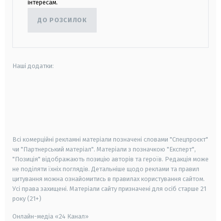
інтересам.
ДО РОЗСИЛОК
Наші додатки:
android
apple
smart tv
samsung smart tv
Всі комерційні рекламні матеріали позначені словами "Спецпроєкт"
чи "Партнерський матеріал". Матеріали з позначкою "Експерт",
"Позиція" відображають позицію авторів та героїв. Редакція може
не поділяти їхніх поглядів. Детальніше щодо реклами та правил
цитування можна ознайомитись в правилах користування сайтом.
Усі права захищені.
Матеріали сайту призначені для осіб старше
21
року (21+)
Онлайн-медіа «24 Канал»