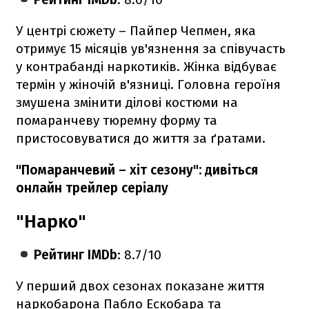
У центрі сюжету – Пайпер Чепмен, яка
отримує 15 місяців ув'язнення за співучасть
у контрабанді наркотиків. Жінка відбуває
термін у жіночій в'язниці. Головна героїня
змушена змінити ділові костюми на
помаранчеву тюремну форму та
пристосовуватися до життя за ґратами.
"Помаранчевий – хіт сезону": дивіться
онлайн трейлер серіалу
"Нарко"
Рейтинг IMDb
: 8.7/10
У перший двох сезонах показане життя
наркобарона Пабло Ескобара та