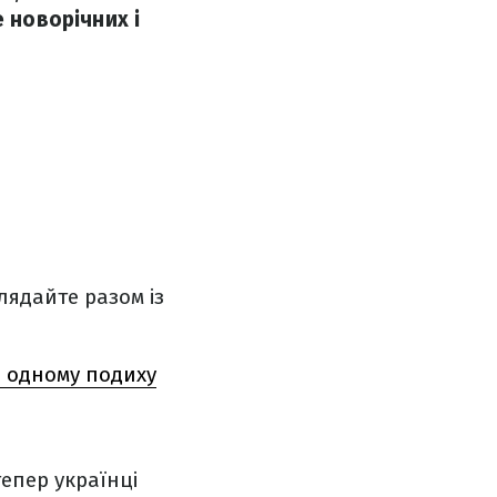
 новорічних і
глядайте разом із
а одному подиху
епер українці