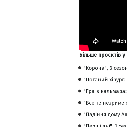
Більше проєктів у
"Корона", 6 сезон
"Поганий хірург:
"Гра в кальмара:
"Все те незриме с
"Падіння дому Аш
"Перші дні", 1 се