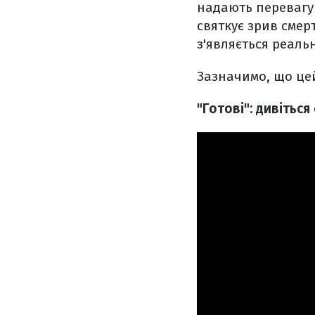
надають перевагу 
святкує зрив смерт
з'являється реаль
Зазначимо, що цей
"Готові": дивітьс