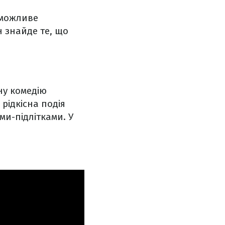
еможливе
н знайде те, що
ну комедію
 рідкісна подія
ми-підлітками. У