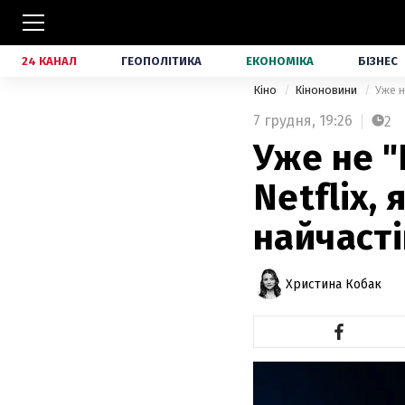
24 КАНАЛ
ГЕОПОЛІТИКА
ЕКОНОМІКА
БІЗНЕС
Кіно
Кіноновини
Уже н
7 грудня,
19:26
2
Уже не "
Netflix,
найчаст
Христина Кобак