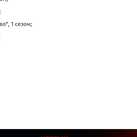
;
о", 1 сезон;
.