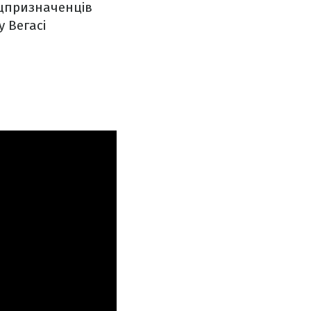
ецпризначенців
у Вегасі