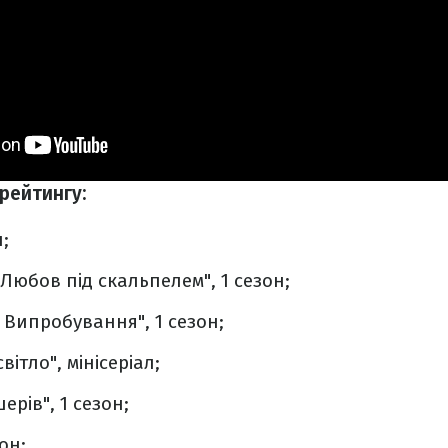
 рейтингу:
;
 Любов під скальпелем", 1 сезон;
 Випробування", 1 сезон;
вітло", мінісеріал;
ерів", 1 сезон;
зон;