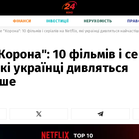
ФІНАНСИ
ІНВЕСТИЦІЇ
НЕРУХОМІСТЬ
ПРАВ
е "Корона": 10 фільмів і серіалів на Netflix, які українці дивляться найчасті
Корона": 10 фільмів і се
 які українці дивляться
іше