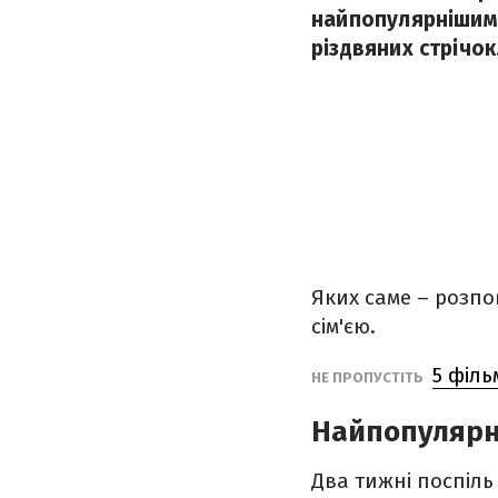
найпопулярнішими 
різдвяних стрічок
Яких саме – розпов
сім'єю.
5 філь
НЕ ПРОПУСТІТЬ
Найпопулярніш
Два тижні поспіль