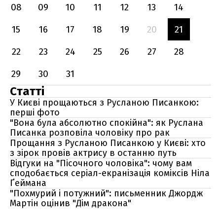
08
09
10
11
12
13
14
15
16
17
18
19
20
21
22
23
24
25
26
27
28
29
30
31
Статті
У Києві прощаються з Русланою Писанкою:
перші фото
"Вона була абсолютно спокійна": як Руслана
Писанка розповіла чоловіку про рак
Прощання з Русланою Писанкою у Києві: хто
з зірок провів актрису в останню путь
Відгуки на "Пісочного чоловіка": чому вам
сподобається серіал-екранізація коміксів Ніла
Ґеймана
"Похмурий і потужний": письменник Джордж
Мартін оцінив "Дім дракона"