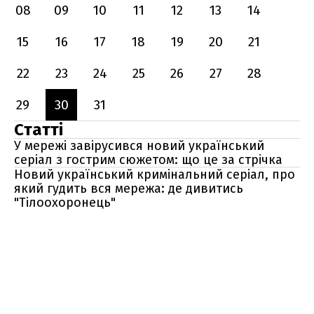
08
09
10
11
12
13
14
15
16
17
18
19
20
21
22
23
24
25
26
27
28
29
30
31
Статті
У мережі завірусився новий український
серіал з гострим сюжетом: що це за стрічка
Новий український кримінальний серіал, про
який гудить вся мережа: де дивитись
"Тілоохоронець"