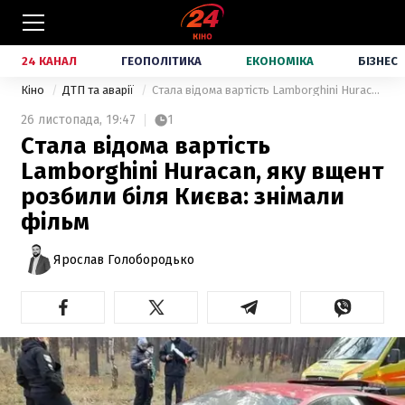
24 КАНАЛ
ГЕОПОЛІТИКА
ЕКОНОМІКА
БІЗНЕС
Кіно
ДТП та аварії
Стала відома вартість Lamborghini Huracan, яку вщент розбили біля Києва: знімали фільм
26 листопада,
19:47
1
Стала відома вартість
Lamborghini Huracan, яку вщент
розбили біля Києва: знімали
фільм
Ярослав Голобородько