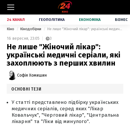
24 КАНАЛ
ГЕОПОЛІТИКА
ЕКОНОМІКА
БІЗНЕС
Кіно
Кінодобірки
Не лише "Жіночий лікар": українські медичні серіали, які захоплюють з перших хвилин
16 вересня,
23:05
3
Не лише "Жіночий лікар":
українські медичні серіали, які
захоплюють з перших хвилин
Софія Хомишин
ОСНОВНІ ТЕЗИ
У статті представлено підбірку українських
медичних серіалів, серед яких "Лікар
Ковальчук", "Черговий лікар", "Центральна
лікарня" та "Ліки від минулого".