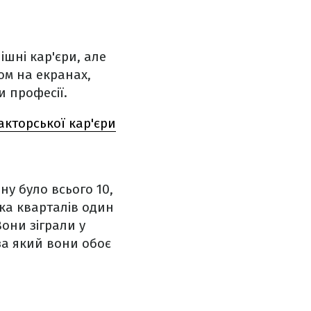
ішні кар'єри, але
зом на екранах,
 професії.
акторської кар'єри
ну було всього 10,
ька кварталів один
Вони зіграли у
 за який вони обоє