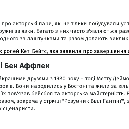
про акторські пари, які не тільки побудували усп
ружні зв'язки. Багато з них часто з'являються ра
 одного за лаштунками та разом долають виклики
 ролей Кеті Бейтс, яка заявила про завершення 
 і Бен Аффлек
йкращими друзями з 1980 року – тоді Метту Деймо
років. Вони народились у Бостоні та жили за кіл
 їх пов'язав бейсбол та акторська майстерність. 
азом, зокрема у стрічці "Розумник Вілл Гантінґ",
к сценаристи.