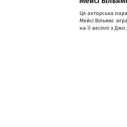
Мейсі Вільям
Ця акторська пара
Мейсі Вільямс зігр
на її весіллі з Дж