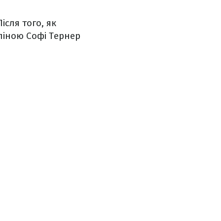
сля того, як
йліною Софі Тернер