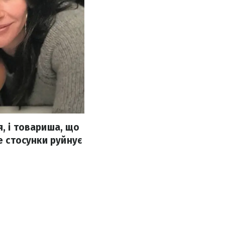
, і товариша, що
е стосунки руйнує