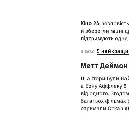
Кіно 24
розповість 
й зберегли міцні д
підтримують одне
5 найкращих
ЦІКАВО
Метт Деймон
Ці актори були на
а Бену Аффлеку 8 
від одного. Згодом
багатьох фільмах р
отримали Оскар я