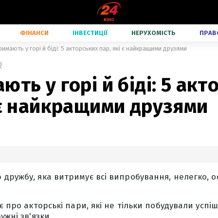
ФІНАНСИ
ІНВЕСТИЦІЇ
НЕРУХОМІСТЬ
ПРАВ
римають у горі й біді: 5 акторських пар, які є найкращими друзями
2
ють у горі й біді: 5 акт
 є найкращими друзями
дружбу, яка витримує всі випробування, нелегко, ос
є про акторські пари, які не тільки побудували успіш
ужні зв'язки.