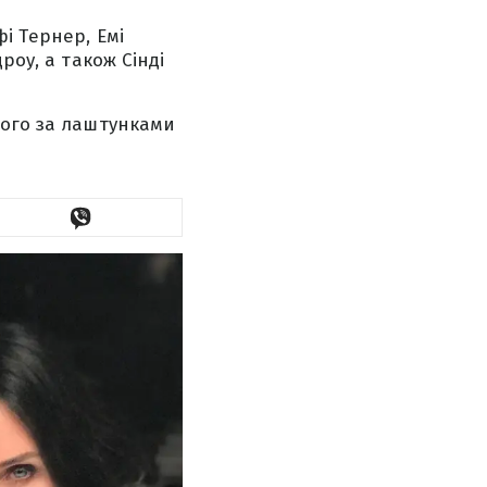
і Тернер, Емі
роу, а також Сінді
ного за лаштунками