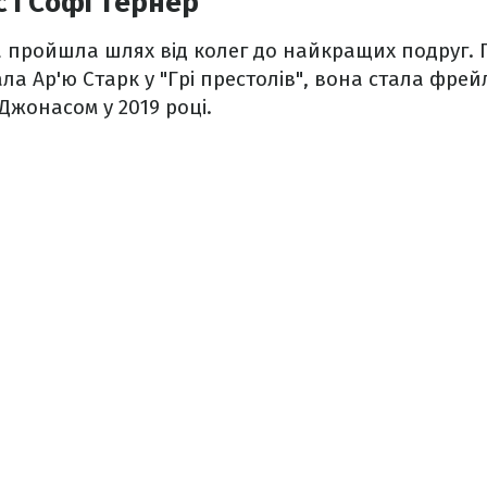
с і Софі Тернер
 пройшла шлях від колег до найкращих подруг. Пі
ала Ар'ю Старк у "Грі престолів", вона стала фре
о Джонасом у 2019 році.