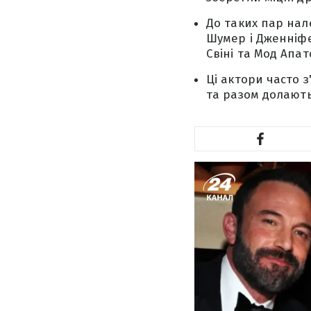
До таких пар нал
Шумер і Дженніфер
Свіні та Мод Апат
Ці актори часто 
та разом долають