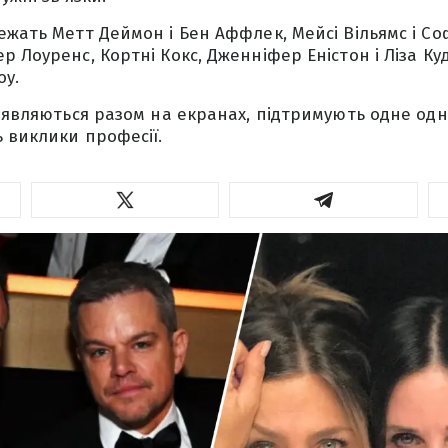
ежать Метт Деймон і Бен Аффлек, Мейсі Вільямс і Соф
 Лоуренс, Кортні Кокс, Дженніфер Еністон і Ліза Куд
оу.
з'являються разом на екранах, підтримують одне од
 виклики професії.