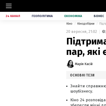
24 КАНАЛ
ГЕОПОЛІТИКА
ЕКОНОМІКА
БІЗНЕС
Кіно
Кінодобірки
Підт
20 вересня,
21:02
Підтрима
пар, які
Марія Касій
ОСНОВНІ ТЕЗИ
Знайти справжню 
шоубізнесу.
Кіно 24 розповіда
зберегли міцні др