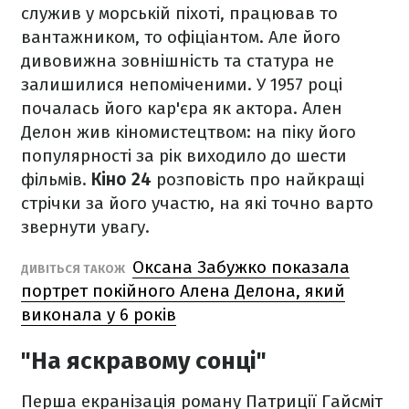
служив у морській піхоті, працював то
вантажником, то офіціантом. Але його
дивовижна зовнішність та статура не
залишилися непоміченими. У 1957 році
почалась його кар'єра як актора. Ален
Делон жив кіномистецтвом: на піку його
популярності за рік виходило до шести
фільмів.
Кіно 24
розповість про найкращі
стрічки за його участю, на які точно варто
звернути увагу.
Оксана Забужко показала
ДИВІТЬСЯ ТАКОЖ
портрет покійного Алена Делона, який
виконала у 6 років
"На яскравому сонці"
Перша екранізація роману Патриції Гайсміт