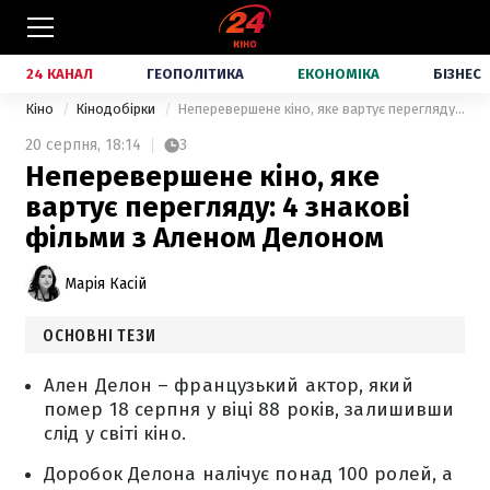
24 КАНАЛ
ГЕОПОЛІТИКА
ЕКОНОМІКА
БІЗНЕС
Кіно
Кінодобірки
Неперевершене кіно, яке вартує перегляду: 4 знакові фільми з Аленом Делоном
20 серпня,
18:14
3
Неперевершене кіно, яке
вартує перегляду: 4 знакові
фільми з Аленом Делоном
Марія Касій
ОСНОВНІ ТЕЗИ
Ален Делон – французький актор, який
помер 18 серпня у віці 88 років, залишивши
слід у світі кіно.
Доробок Делона налічує понад 100 ролей, а