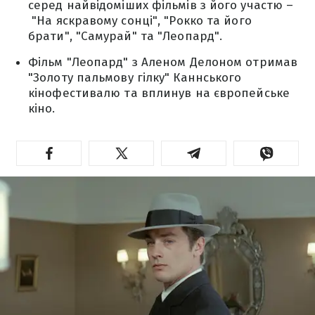
серед найвідоміших фільмів з його участю –
"На яскравому сонці", "Рокко та його
брати", "Самурай" та "Леопард".
Фільм "Леопард" з Аленом Делоном отримав
"Золоту пальмову гілку" Каннського
кінофестивалю та вплинув на європейське
кіно.