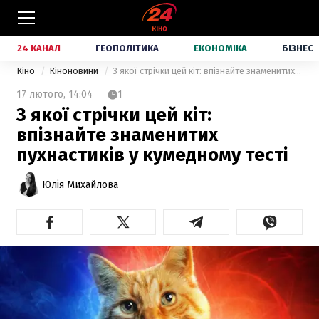
24 КАНАЛ
ГЕОПОЛІТИКА
ЕКОНОМІКА
БІЗНЕС
Кіно
Кіноновини
З якої стрічки цей кіт: впізнайте знаменитих пухнастиків у кумедному тесті
17 лютого,
14:04
1
З якої стрічки цей кіт:
впізнайте знаменитих
пухнастиків у кумедному тесті
Юлія Михайлова