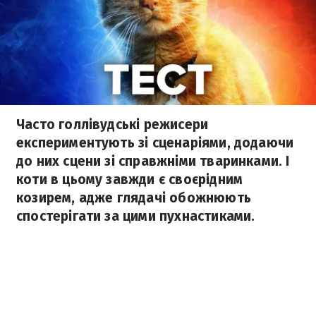
Часто голлівудські режисери
експериментують зі сценаріями, додаючи
до них сцени зі справжніми тваринками. І
коти в цьому завжди є своєрідним
козирем, адже глядачі обожнюють
спостерігати за цими пухнастиками.