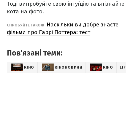
Тоді випробуйте свою інтуїцію та впізнайте
кота на фото.
Наскільки ви добре знаєте
СПРОБУЙТЕ ТАКОЖ
фільми про Гаррі Поттера: тест
Пов'язані теми:
КІНО
КІНОНОВИНИ
КІНО
LIFES