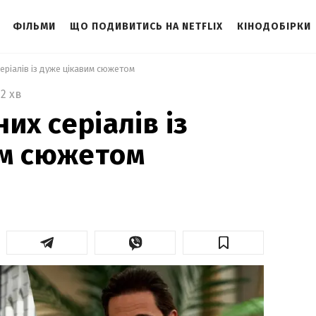
ФІЛЬМИ
ЩО ПОДИВИТИСЬ НА NETFLIX
КІНОДОБІРКИ
серіалів із дуже цікавим сюжетом 
2 хв
их серіалів із
им сюжетом