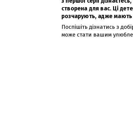
з першої серії дізнаєтес
створена для вас. Ці дет
розчарують, адже мають
Поспішіть дізнатись з доб
може стати вашим улюбле