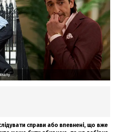
аналу
лідувати справи або впевнені, що вже