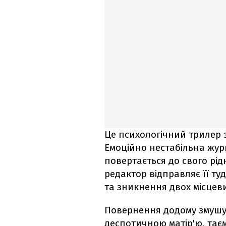
Це психологічний трилер 
Емоційно нестабільна журн
повертається до свого рід
редактор відправляє її ту
та зникнення двох місцевих
Повернення додому змушує 
деспотичною матір'ю, та