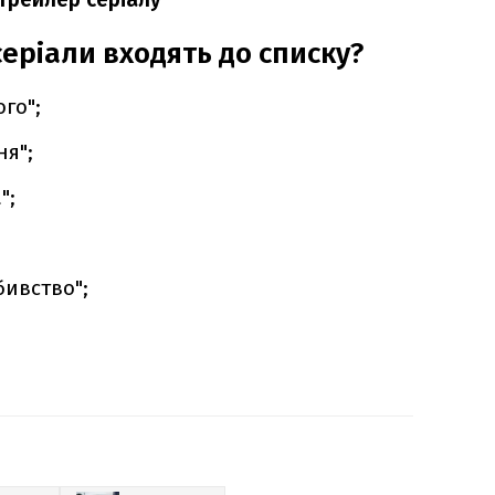
серіали входять до списку?
го";
ня";
";
бивство";