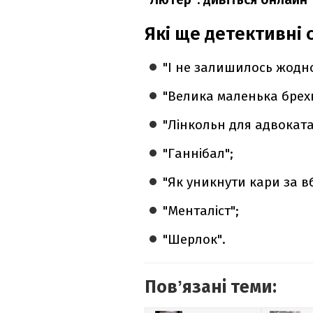
Які ще детективні 
"І не залишилось жодно
"Велика маленька брех
"Лінкольн для адвоката
"Ганнібал";
"Як уникнути кари за в
"Менталіст";
"Шерлок".
Повʼязані теми: