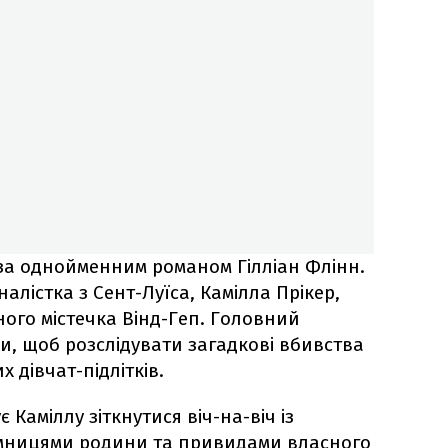
за однойменним романом Гілліан Флінн.
алістка з Сент-Луїса, Камілла Прікер,
ного містечка Вінд-Геп. Головний
ди, щоб розслідувати загадкові вбивства
 дівчат-підлітків.
Каміллу зіткнутися віч-на-віч із
ємницями родини та привидами власного