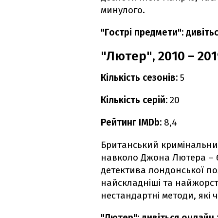
минулого.
"Гострі предмети": дивіть
"Лютер", 2010 – 20
Кількість сезонів:
5
Кількість серій:
20
Рейтинг IMDb:
8,4
Британський кримінальний
навколо Джона Лютера – б
детектива лондонської пол
найскладніші та найжорст
нестандартні методи, які 
"Лютер": дивіться онлайн