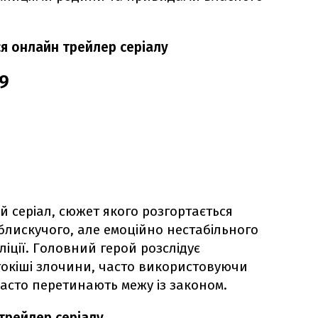
ся онлайн трейлер серіалу
19
 серіал, сюжет якого розгортається
лискучого, але емоційно нестабільного
іції. Головний герой розслідує
окіші злочини, часто використовуючи
часто перетинають межу із законом.
 трейлер серіалу