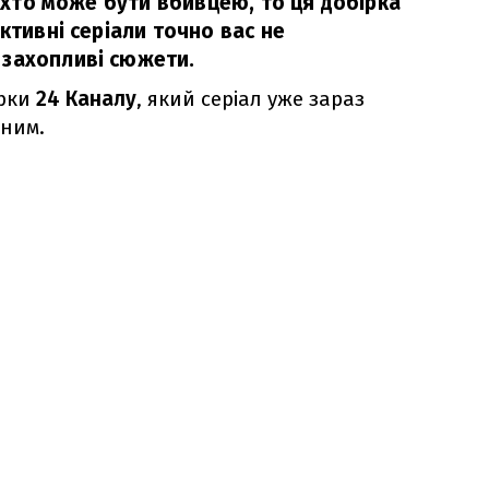
ь, хто може бути вбивцею, то ця добірка
ективні серіали точно вас не
 захопливі сюжети.
ірки
24 Каналу
, який серіал уже зараз
ним.