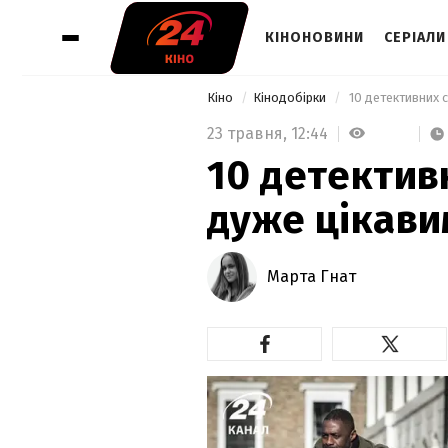
КІНОНОВИНИ
СЕРІАЛИ
Кіно
Кінодобірки
 10 детективних 
23 травня,
12:44
10 детективн
дуже цікав
Марта Гнат