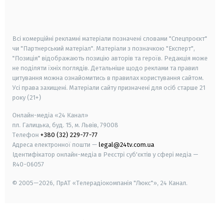
smart tv
samsung smart tv
Всі комерційні рекламні матеріали позначені словами "Спецпроєкт"
чи "Партнерський матеріал". Матеріали з позначкою "Експерт",
"Позиція" відображають позицію авторів та героїв. Редакція може
не поділяти їхніх поглядів. Детальніше щодо реклами та правил
цитування можна ознайомитись в правилах користування сайтом.
Усі права захищені.
Матеріали сайту призначені для осіб старше
21
року (21+)
Онлайн-медіа «24 Канал»
пл. Галицька, буд. 15, м. Львів, 79008
Телефон
+380 (32) 229-77-77
Адреса електронної пошти —
legal@24tv.com.ua
Ідентифікатор онлайн-медіа в Реєстрі суб'єктів у сфері медіа —
R40-06057
© 2005—2026,
ПрАТ «Телерадіокомпанія "Люкс"», 24 Канал.