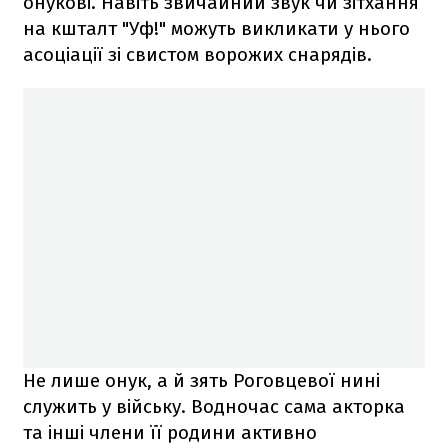
онукові. Навіть звичайний звук чи зітхання
на кшталт "Уф!" можуть викликати у нього
асоціації зі свистом ворожих снарядів.
Не лише онук, а й зять Роговцевої нині
служить у війську. Водночас сама акторка
та інші члени її родини активно