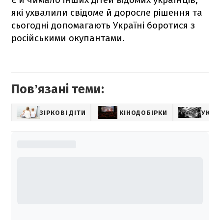
які ухвалили свідоме й доросле рішення та
сьогодні допомагають Україні боротися з
російськими окупантами.
Повʼязані теми:
ЗІРКОВІ ДІТИ
КІНОДОБІРКИ
УКРА