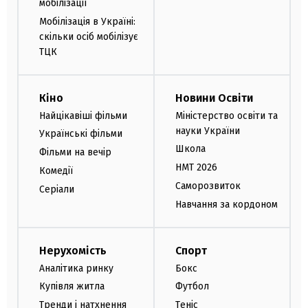
мобілізації
Мобілізація в Україні:
скільки осіб мобілізує
ТЦК
Кіно
Новини Освіти
Найцікавіші фільми
Міністерство освіти та
науки України
Українські фільми
Школа
Фільми на вечір
НМТ 2026
Комедії
Саморозвиток
Серіали
Навчання за кордоном
Нерухомість
Спорт
Аналітика ринку
Бокс
Купівля житла
Футбол
Тренди і натхнення
Теніс