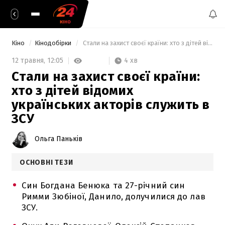
Кіно
Кінодобірки
 Стали на захист своєї країни: хто з дітей відомих українських акторів служить в ЗСУ 
4 хв
12 травня,
12:05
Стали на захист своєї країни:
хто з дітей відомих
українських акторів служить в
ЗСУ
Ольга Паньків
ОСНОВНІ ТЕЗИ
Син Богдана Бенюка та 27-річний син
Римми Зюбіної, Данило, долучилися до лав
ЗСУ.