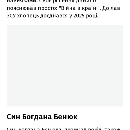
навичками. Своє рішення Данило
пояснював просто: "Війна в країні". До лав
ЗСУ хлопець доєднався у 2025 році.
Син Богдана Бенюк
Син Богдана Бенюка, якому 29 років, також