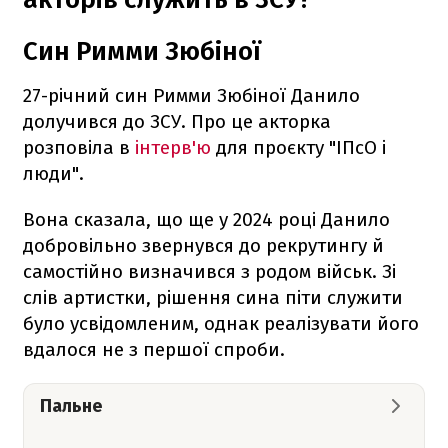
Син Римми Зюбіної
27-річний син Римми Зюбіної Данило
долучився до ЗСУ. Про це акторка
розповіла в
інтерв'ю
для проєкту "ІПсО і
люди".
Вона сказала, що ще у 2024 році Данило
добровільно звернувся до рекрутингу й
самостійно визначився з родом військ. Зі
слів артистки, рішення сина піти служити
було усвідомленим, однак реалізувати його
вдалося не з першої спроби.
Пальне