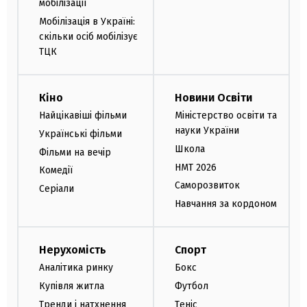
мобілізації
Мобілізація в Україні:
скільки осіб мобілізує
ТЦК
Кіно
Новини Освіти
Найцікавіші фільми
Міністерство освіти та
науки України
Українські фільми
Школа
Фільми на вечір
НМТ 2026
Комедії
Саморозвиток
Серіали
Навчання за кордоном
Нерухомість
Спорт
Аналітика ринку
Бокс
Купівля житла
Футбол
Тренди і натхнення
Теніс