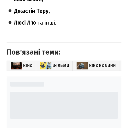
Джастін Теру,
Люсі Л'ю
та інші.
Повʼязані теми:
КІНО
ФІЛЬМИ
КІНОНОВИНИ