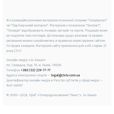
smart tv
samsung smart tv
Всі комерційні рекламні матеріали позначені словами "Спецпроєкт"
чи "Партнерський матеріал". Матеріали з позначкою "Експерт",
"Позиція" відображають позицію авторів та героїв. Редакція може
не поділяти їхніх поглядів. Детальніше щодо реклами та правил
цитування можна ознайомитись в правилах користування сайтом.
Усі права захищені.
Матеріали сайту призначені для осіб старше
21
року (21+)
Онлайн-медіа «24 Канал»
пл. Галицька, буд. 15, м. Львів, 79008
Телефон
+380 (32) 229-77-77
Адреса електронної пошти —
legal@24tv.com.ua
Ідентифікатор онлайн-медіа в Реєстрі суб'єктів у сфері медіа —
R40-06057
© 2005—2026,
ПрАТ «Телерадіокомпанія "Люкс"», 24 Канал.