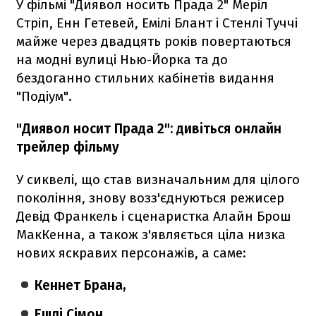
У фільмі "Диявол носить Прада 2" Меріл
Стріп, Енн Гетевей, Емілі Блант і Стенлі Туччі
майже через двадцять років повертаються
на модні вулиці Нью-Йорка та до
бездоганно стильних кабінетів видання
"Подіум".
"Диявол носит Прада 2": дивіться онлайн
трейлер фільму
У сиквелі, що став визначальним для цілого
покоління, знову возз'єднуються режисер
Девід Франкель і сценаристка Алайн Брош
МакКенна, а також з'являється ціла низка
нових яскравих персонажів, а саме:
Кеннет Брана,
Ешлі Сімон,