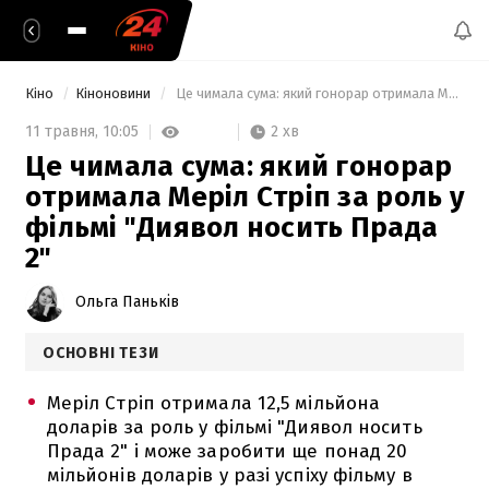
Кіно
Кіноновини
 Це чимала сума: який гонорар отримала Меріл Стріп за роль у фільмі "Диявол носить Прада 2" 
2 хв
11 травня,
10:05
Це чимала сума: який гонорар
отримала Меріл Стріп за роль у
фільмі "Диявол носить Прада
2"
Ольга Паньків
ОСНОВНІ ТЕЗИ
Меріл Стріп отримала 12,5 мільйона
доларів за роль у фільмі "Диявол носить
Прада 2" і може заробити ще понад 20
мільйонів доларів у разі успіху фільму в