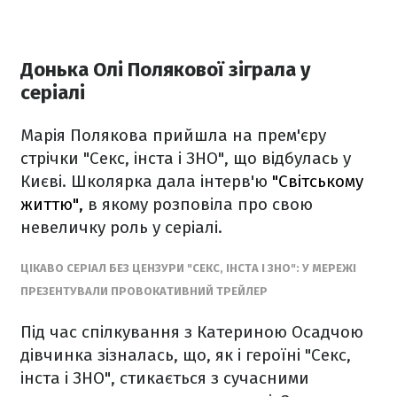
Донька Олі Полякової зіграла у
серіалі
Марія Полякова прийшла на прем'єру
стрічки "Секс, інста і ЗНО", що відбулась у
Києві. Школярка дала інтерв'ю
"Світському
життю",
в якому розповіла про свою
невеличку роль у серіалі.
ЦІКАВО СЕРІАЛ БЕЗ ЦЕНЗУРИ "СЕКС, ІНСТА І ЗНО": У МЕРЕЖІ
ПРЕЗЕНТУВАЛИ ПРОВОКАТИВНИЙ ТРЕЙЛЕР
Під час спілкування з Катериною Осадчою
дівчинка зізналась, що, як і героїні "Секс,
інста і ЗНО", стикається з сучасними