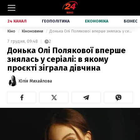
24 КАНАЛ
ГЕОПОЛІТИКА
ЕКОНОМІКА
БІЗНЕС
Кіно
Кіноновини
Донька Олі Полякової вперше знялась у серіалі: в якому проєкті зіграла дівчина
7 грудня,
09:48
2
Донька Олі Полякової вперше
знялась у серіалі: в якому
проєкті зіграла дівчина
Юлія Михайлова