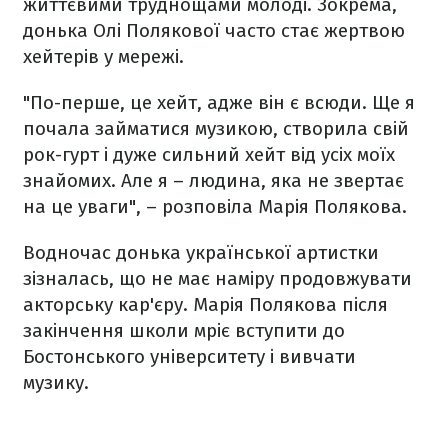
життєвими труднощами молоді. Зокрема,
донька Олі Полякової часто стає жертвою
хейтерів у мережі.
"По-перше, це хейт, адже він є всюди. Ще я
почала займатися музикою, створила свій
рок-гурт і дуже сильний хейт від усіх моїх
знайомих. Але я – людина, яка не звертає
на це уваги", – розповіла Марія Полякова.
Водночас донька української артистки
зізналась, що не має наміру продовжувати
акторську кар'єру. Марія Полякова після
закінчення школи мріє вступити до
Бостонського університету і вивчати
музику.