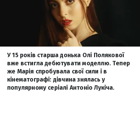
У 15 років старша донька Олі Полякової
вже встигла дебютувати моделлю. Тепер
же Марія спробувала свої сили і в
кінематографі: дівчина знялась у
популярному серіалі Антоніо Лукіча.